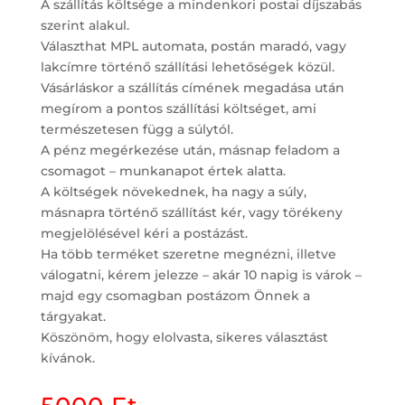
A szállítás költsége a mindenkori postai díjszabás
szerint alakul.
Választhat MPL automata, postán maradó, vagy
lakcímre történő szállítási lehetőségek közül.
Vásárláskor a szállítás címének megadása után
megírom a pontos szállítási költséget, ami
természetesen függ a súlytól.
A pénz megérkezése után, másnap feladom a
csomagot – munkanapot értek alatta.
A költségek növekednek, ha nagy a súly,
másnapra történő szállítást kér, vagy törékeny
megjelölésével kéri a postázást.
Ha több terméket szeretne megnézni, illetve
válogatni, kérem jelezze – akár 10 napig is várok –
majd egy csomagban postázom Önnek a
tárgyakat.
Köszönöm, hogy elolvasta, sikeres választást
kívánok.