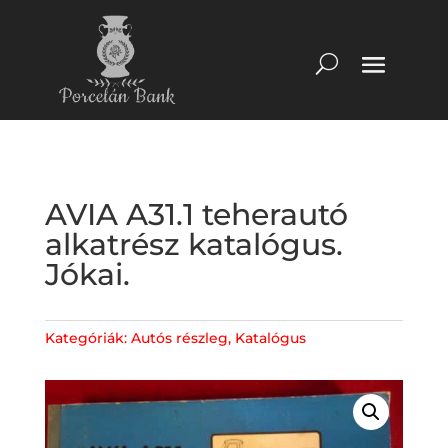
AVIA A31.1 teherautó
alkatrész katalógus.
Jókai.
Kategóriák:
Autós részleg
,
Katalógus