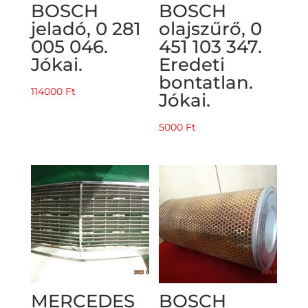
BOSCH
BOSCH
jeladó, 0 281
olajszűrő, 0
005 046.
451 103 347.
Jókai.
Eredeti
bontatlan.
114000
Ft
Jókai.
5000
Ft
MERCEDES
BOSCH