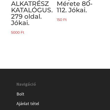
ALKATRÉSZ
Mérete 80-
KATALÓGUS.
112. Jókai.
279 oldal.
150
Ft
Jókai.
5000
Ft
Navigáció
Bolt
Ajánlat tétel