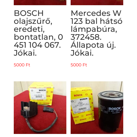
BOSCH
Mercedes W
olajszűrő,
123 bal hátsó
eredeti,
lámpabúra,
bontatlan, 0
372458.
451 104 067.
Állapota új.
Jókai.
Jókai.
5000
Ft
5000
Ft