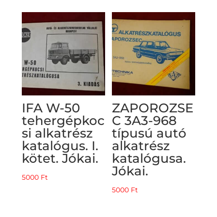
IFA W-50
ZAPOROZSE
tehergépkoc
C 3A3-968
si alkatrész
típusú autó
katalógus. I.
alkatrész
kötet. Jókai.
katalógusa.
Jókai.
5000
Ft
5000
Ft