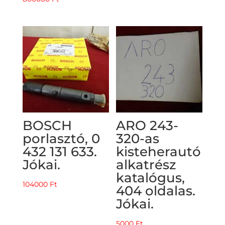
BOSCH
ARO 243-
porlasztó, 0
320-as
432 131 633.
kisteherautó
Jókai.
alkatrész
katalógus,
104000
Ft
404 oldalas.
Jókai.
5000
Ft