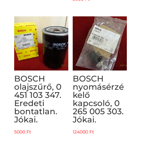
BOSCH
BOSCH
olajszűrő, 0
nyomásérzé
451 103 347.
kelő
Eredeti
kapcsoló, 0
bontatlan.
265 005 303.
Jókai.
Jókai.
5000
Ft
124000
Ft