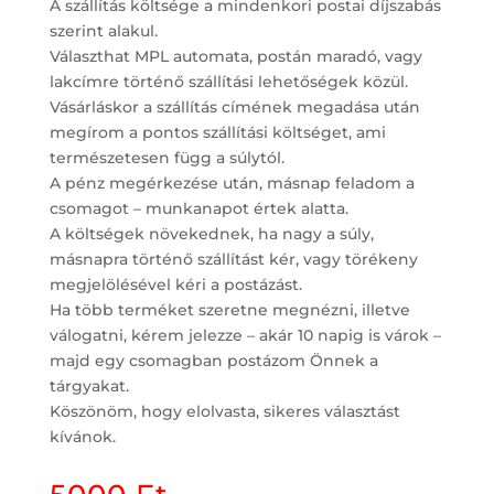
A szállítás költsége a mindenkori postai díjszabás
szerint alakul.
Választhat MPL automata, postán maradó, vagy
lakcímre történő szállítási lehetőségek közül.
Vásárláskor a szállítás címének megadása után
megírom a pontos szállítási költséget, ami
természetesen függ a súlytól.
A pénz megérkezése után, másnap feladom a
csomagot – munkanapot értek alatta.
A költségek növekednek, ha nagy a súly,
másnapra történő szállítást kér, vagy törékeny
megjelölésével kéri a postázást.
Ha több terméket szeretne megnézni, illetve
válogatni, kérem jelezze – akár 10 napig is várok –
majd egy csomagban postázom Önnek a
tárgyakat.
Köszönöm, hogy elolvasta, sikeres választást
kívánok.