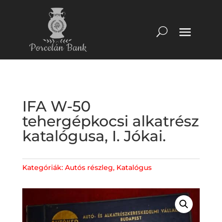
IFA W-50
tehergépkocsi alkatrész
katalógusa, I. Jókai.
Kategóriák:
Autós részleg
,
Katalógus