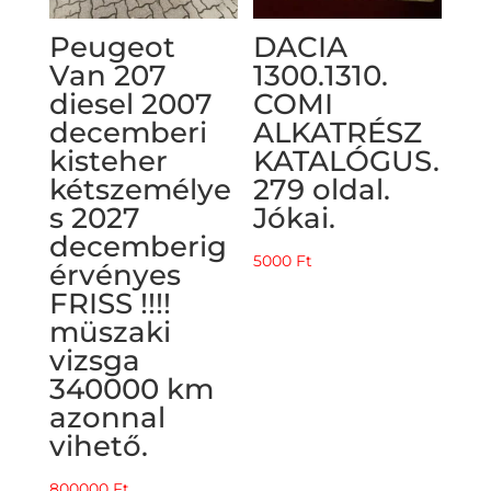
Peugeot
DACIA
Van 207
1300.1310.
diesel 2007
COMI
decemberi
ALKATRÉSZ
kisteher
KATALÓGUS.
kétszemélye
279 oldal.
s 2027
Jókai.
decemberig
5000
Ft
érvényes
FRISS !!!!
müszaki
vizsga
340000 km
azonnal
vihető.
800000
Ft