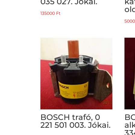
035 027. Jókai.
ka
ol
135000
Ft
500
BOSCH trafó, 0
BO
221 501 003. Jókai.
al
33