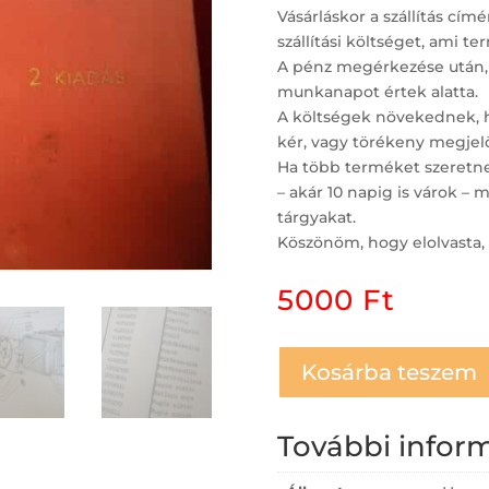
Vásárláskor a szállítás c
szállítási költséget, ami t
A pénz megérkezése után,
munkanapot értek alatta.
A költségek növekednek, ha
kér, vagy törékeny megjelö
Ha több terméket szeretne 
– akár 10 napig is várok 
tárgyakat.
Köszönöm, hogy elolvasta, 
5000
Ft
Kosárba teszem
További infor