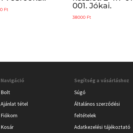
001. Jókai.
00
Ft
38000
Ft
Navigáció
Segítség a vásárláshoz
Bolt
Súgó
Ajánlat tétel
Általános szerződési
Fiókom
feltételek
Kosár
Adatkezelési tájékoztató