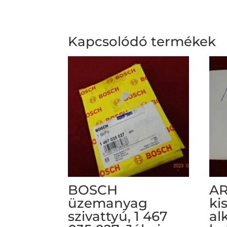
Kapcsolódó termékek
BOSCH
AR
üzemanyag
ki
szivattyú, 1 467
al