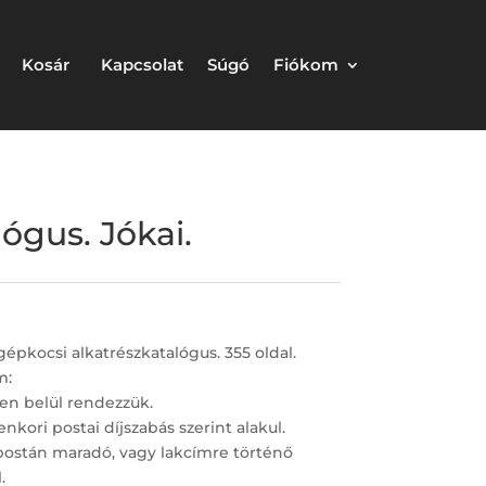
Kosár
Kapcsolat
Súgó
Fiókom
ógus. Jókai.
épkocsi alkatrészkatalógus. 355 oldal.
m:
en belül rendezzük.
nkori postai díjszabás szerint alakul.
postán maradó, vagy lakcímre történő
.