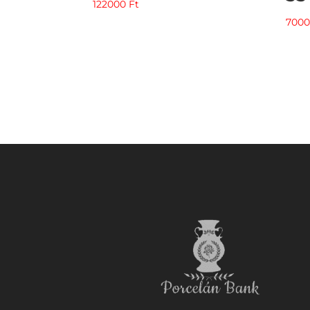
122000
Ft
700