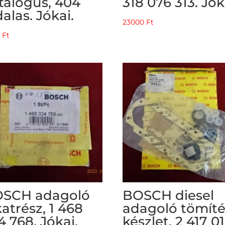
talógus, 404
318 076 313. Jók
dalas. Jókai.
23000
Ft
0
Ft
SCH adagoló
BOSCH diesel
katrész, 1 468
adagoló tömíté
4 768. Jókai.
készlet. 2 417 0