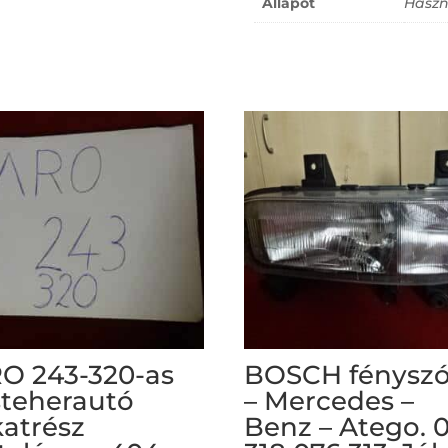
Állapot
Haszn
O 243-320-as
BOSCH fénysz
steherautó
– Mercedes –
katrész
Benz – Atego. 