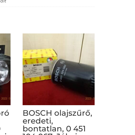
ált
óró
BOSCH olajszűrő,
eredeti,
0
bontatlan, 0 451