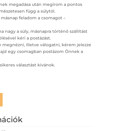
ímének megadása után megírom a pontos
ermészetesen függ a súlytól.
 másnap feladom a csomagot –
 nagy a súly, másnapra történő szállítást
lésével kéri a postázást.
megnézni, illetve válogatni, kérem jelezze
– majd egy csomagban postázom Önnek a
sikeres választást kívánok.
mációk