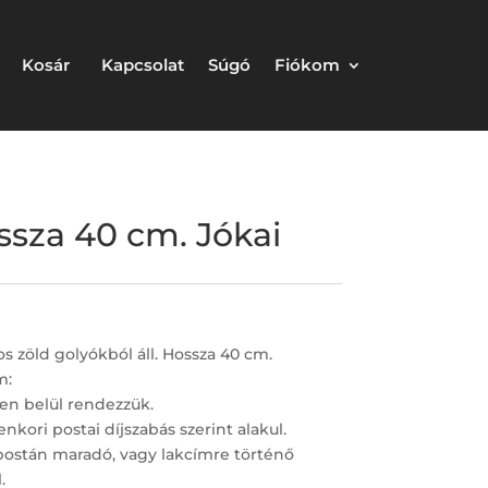
Kosár
Kapcsolat
Súgó
Fiókom
ssza 40 cm. Jókai
s zöld golyókból áll. Hossza 40 cm.
m:
en belül rendezzük.
nkori postai díjszabás szerint alakul.
postán maradó, vagy lakcímre történő
.