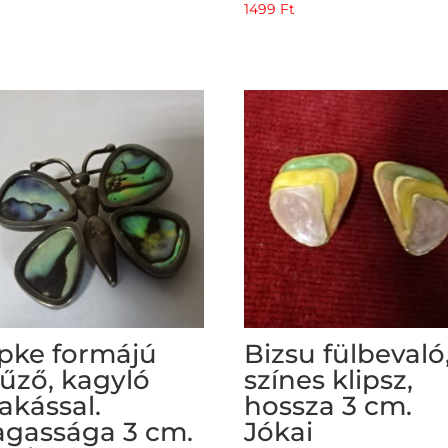
1499
Ft
pke formájú
Bizsu fülbevaló
tűző, kagyló
színes klipsz,
rakással.
hossza 3 cm.
gassága 3 cm.
Jókai