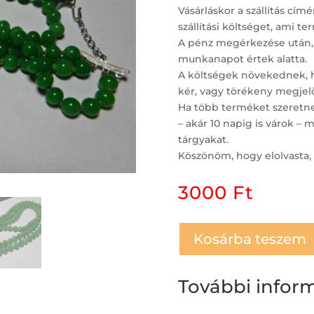
Vásárláskor a szállítás c
szállítási költséget, ami t
A pénz megérkezése után,
munkanapot értek alatta.
A költségek növekednek, ha
kér, vagy törékeny megjelö
Ha több terméket szeretne 
– akár 10 napig is várok 
tárgyakat.
Köszönöm, hogy elolvasta, 
3000
Ft
Kosárba teszem
További infor