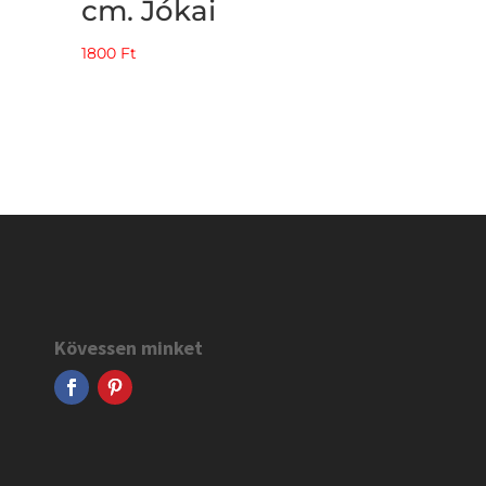
cm. Jókai
1800
Ft
Kövessen minket