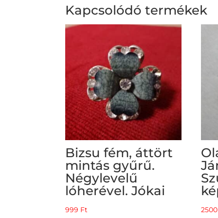
Kapcsolódó termékek
Bizsu fém, áttört
Ol
mintás gyűrű.
Já
Négylevelű
Sz
lóherével. Jókai
ké
999
Ft
250