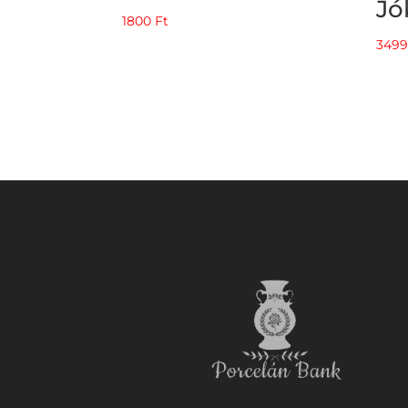
Jó
1800
Ft
349