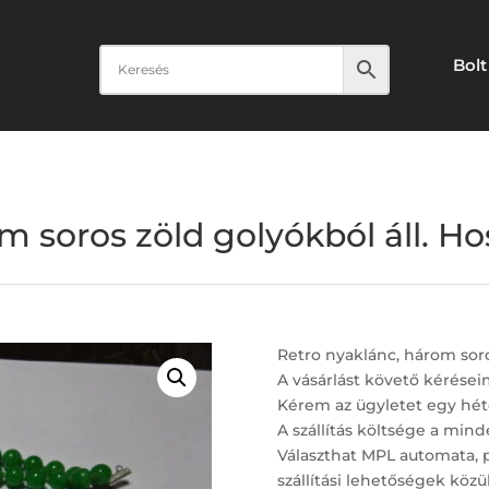
Bolt
m soros zöld golyókból áll. Ho
Retro nyaklánc, három soro
A vásárlást követő kérései
Kérem az ügyletet egy hét
A szállítás költsége a minde
Választhat MPL automata, 
szállítási lehetőségek közül