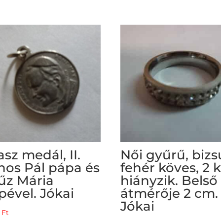
asz medál, II.
Női gyűrű, bizs
nos Pál pápa és
fehér köves, 2 
űz Mária
hiányzik. Belső
pével. Jókai
átmérője 2 cm.
Jókai
0
Ft