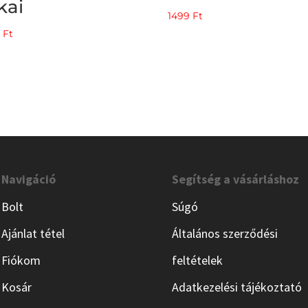
kai
1499
Ft
9
Ft
Navigáció
Segítség a vásárláshoz
Bolt
Súgó
Ajánlat tétel
Általános szerződési
Fiókom
feltételek
Kosár
Adatkezelési tájékoztató