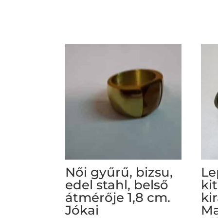
Női gyűrű, bizsu,
Le
edel stahl, belső
ki
átmérője 1,8 cm.
ki
Jókai
Ma