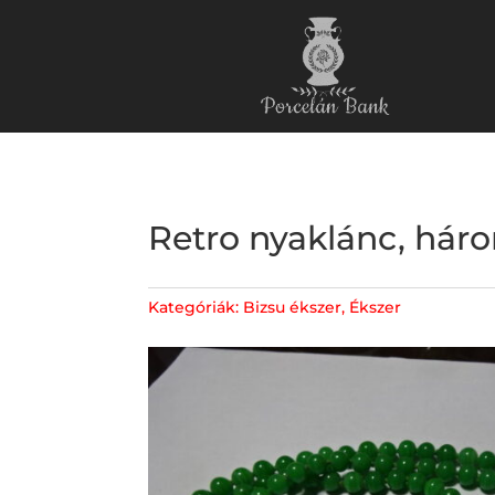
Retro nyaklánc, háro
Kategóriák:
Bizsu ékszer
,
Ékszer