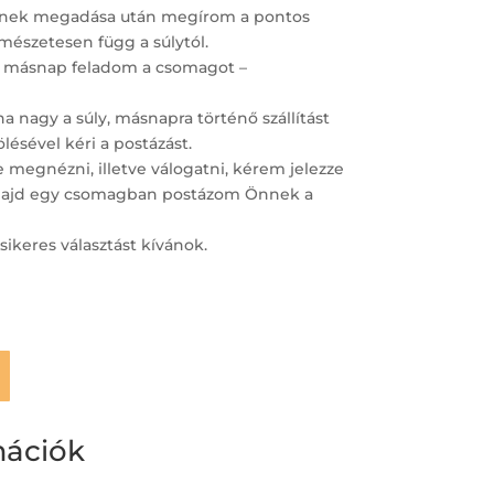
ímének megadása után megírom a pontos
ermészetesen függ a súlytól.
 másnap feladom a csomagot –
 nagy a súly, másnapra történő szállítást
lésével kéri a postázást.
megnézni, illetve válogatni, kérem jelezze
– majd egy csomagban postázom Önnek a
sikeres választást kívánok.
mációk