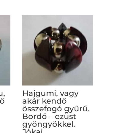
u,
Hajgumi, vagy
kő
akár kendő
összefogó gyűrű.
Bordó – ezüst
gyöngyökkel.
Jókai