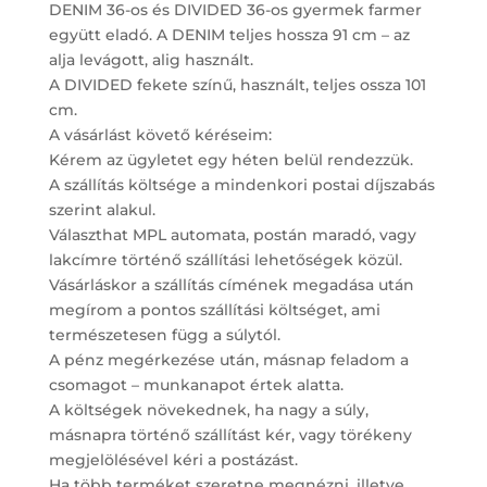
DENIM 36-os és DIVIDED 36-os gyermek farmer
együtt eladó. A DENIM teljes hossza 91 cm – az
alja levágott, alig használt.
A DIVIDED fekete színű, használt, teljes ossza 101
cm.
A vásárlást követő kéréseim:
Kérem az ügyletet egy héten belül rendezzük.
A szállítás költsége a mindenkori postai díjszabás
szerint alakul.
Választhat MPL automata, postán maradó, vagy
lakcímre történő szállítási lehetőségek közül.
Vásárláskor a szállítás címének megadása után
megírom a pontos szállítási költséget, ami
természetesen függ a súlytól.
A pénz megérkezése után, másnap feladom a
csomagot – munkanapot értek alatta.
A költségek növekednek, ha nagy a súly,
másnapra történő szállítást kér, vagy törékeny
megjelölésével kéri a postázást.
Ha több terméket szeretne megnézni, illetve