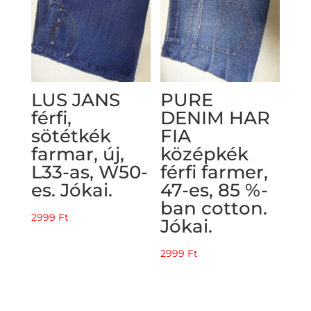
LUS JANS
PURE
férfi,
DENIM HAR
sötétkék
FIA
farmar, új,
középkék
L33-as, W50-
férfi farmer,
es. Jókai.
47-es, 85 %-
ban cotton.
2999
Ft
Jókai.
2999
Ft