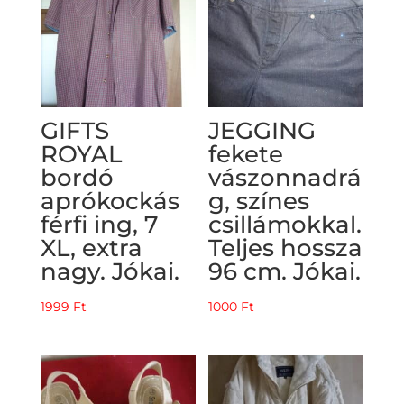
GIFTS
JEGGING
ROYAL
fekete
bordó
vászonnadrá
aprókockás
g, színes
férfi ing, 7
csillámokkal.
XL, extra
Teljes hossza
nagy. Jókai.
96 cm. Jókai.
1999
Ft
1000
Ft