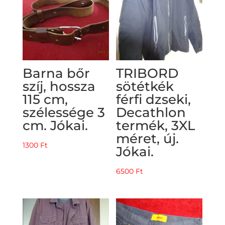
Barna bőr
TRIBORD
szíj, hossza
sötétkék
115 cm,
férfi dzseki,
szélessége 3
Decathlon
cm. Jókai.
termék, 3XL
méret, új.
1300
Ft
Jókai.
6500
Ft