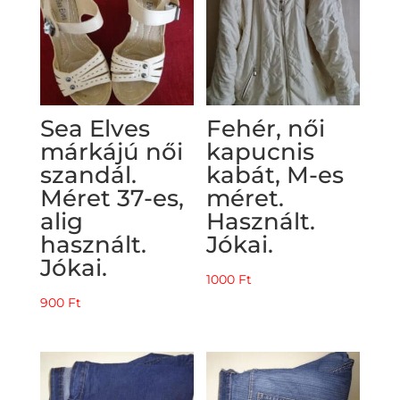
Sea Elves
Fehér, női
márkájú női
kapucnis
szandál.
kabát, M-es
Méret 37-es,
méret.
alig
Használt.
használt.
Jókai.
Jókai.
1000
Ft
900
Ft