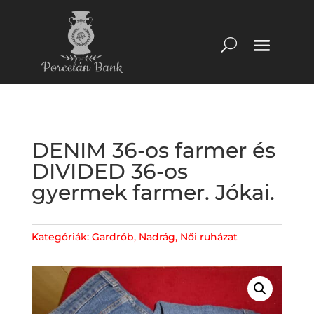
DENIM 36-os farmer és
DIVIDED 36-os
gyermek farmer. Jókai.
Kategóriák:
Gardrób
,
Nadrág
,
Női ruházat