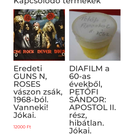
Kapcsolódó termékek
Eredeti
DIAFILM a
GUNS N,
60-as
ROSES
évekből,
vászon zsák,
PETŐFI
1968-ból.
SÁNDOR:
Vanneki!
APOSTOL II.
Jókai.
rész,
hibátlan.
12000
Ft
Jókai.