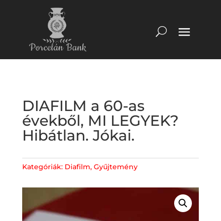
DIAFILM a 60-as
évekből, MI LEGYEK?
Hibátlan. Jókai.
Kategóriák:
Diafilm
,
Gyűjtemény