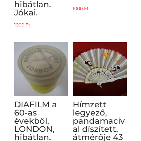
hibátlan.
1000
Ft
Jókai.
1000
Ft
DIAFILM a
Hímzett
60-as
legyező,
évekből,
pandamaciv
LONDON,
al díszített,
hibátlan.
átmérője 43