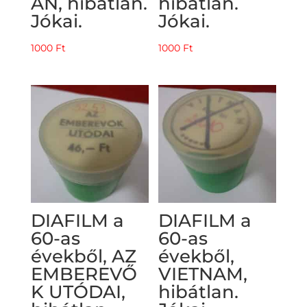
ÁN, hibátlan.
hibátlan.
Jókai.
Jókai.
1000
Ft
1000
Ft
DIAFILM a
DIAFILM a
60-as
60-as
évekből, AZ
évekből,
EMBEREVŐ
VIETNAM,
K UTÓDAI,
hibátlan.