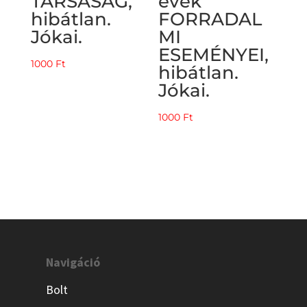
TÁRSASÁG,
évek
hibátlan.
FORRADAL
Jókai.
MI
ESEMÉNYEI,
1000
Ft
hibátlan.
Jókai.
1000
Ft
Navigáció
Bolt