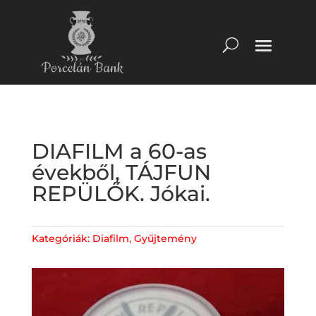
DIAFILM a 60-as
évekből, TÁJFUN
REPÜLŐK. Jókai.
Kategóriák:
Diafilm
,
Gyűjtemény