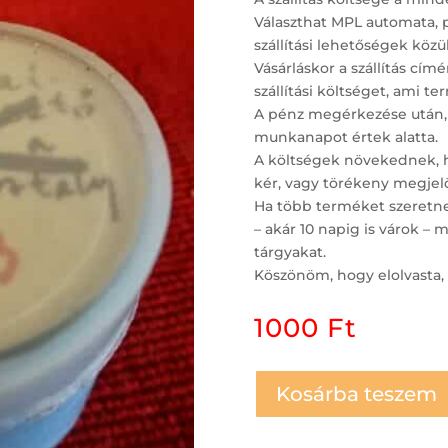
Választhat MPL automata, 
szállítási lehetőségek közül
Vásárláskor a szállítás c
szállítási költséget, ami t
A pénz megérkezése után,
munkanapot értek alatta.
A költségek növekednek, ha
kér, vagy törékeny megjelö
Ha több terméket szeretne 
– akár 10 napig is várok 
tárgyakat.
Köszönöm, hogy elolvasta, 
1000
Ft
Kosárba teszem