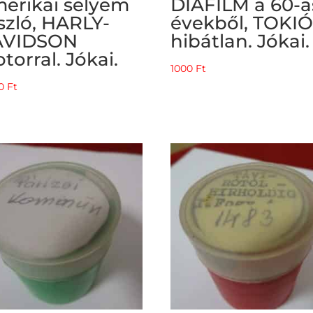
erikai selyem
DIAFILM a 60-a
szló, HARLY-
évekből, TOKIÓ
AVIDSON
hibátlan. Jókai.
torral. Jókai.
1000
Ft
00
Ft