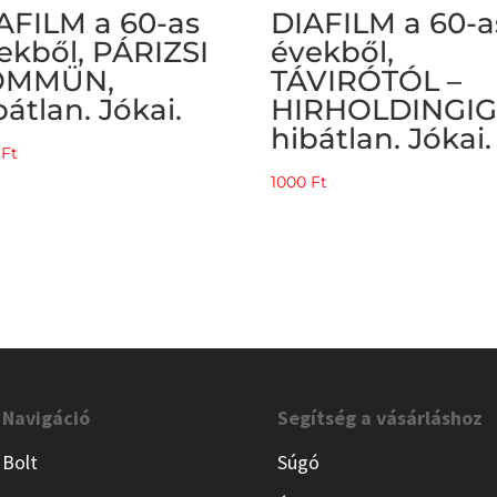
AFILM a 60-as
DIAFILM a 60-a
ekből, PÁRIZSI
évekből,
OMMÜN,
TÁVIRÓTÓL –
bátlan. Jókai.
HIRHOLDINGIG
hibátlan. Jókai.
0
Ft
1000
Ft
Navigáció
Segítség a vásárláshoz
Bolt
Súgó