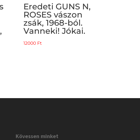
s
Eredeti GUNS N,
ROSES vászon
zsák, 1968-ból.
,
Vanneki! Jókai.
12000
Ft
Kövessen minket