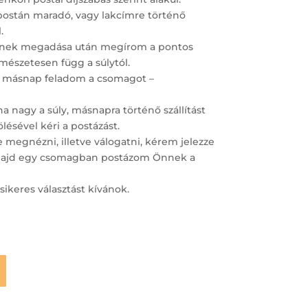
postán maradó, vagy lakcímre történő
.
ímének megadása után megírom a pontos
ermészetesen függ a súlytól.
 másnap feladom a csomagot –
 nagy a súly, másnapra történő szállítást
lésével kéri a postázást.
megnézni, illetve válogatni, kérem jelezze
– majd egy csomagban postázom Önnek a
sikeres választást kívánok.