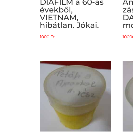
DIAFILM a 60-as
Am
évekből,
zá
VIETNAM,
D
hibátlan. Jókai.
mo
1000
Ft
100