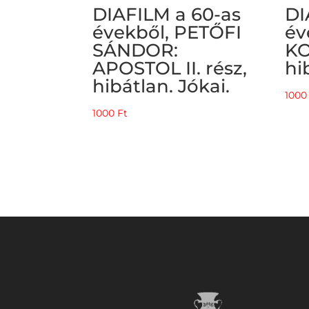
DIAFILM a 60-as
DI
évekből, PETŐFI
év
SÁNDOR:
K
APOSTOL II. rész,
hi
hibátlan. Jókai.
100
1000
Ft