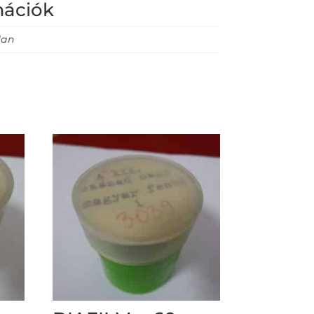
mációk
lan