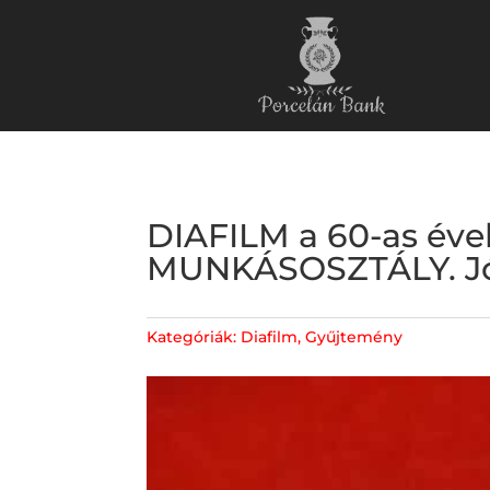
DIAFILM a 60-as é
MUNKÁSOSZTÁLY. Jó
Kategóriák:
Diafilm
,
Gyűjtemény