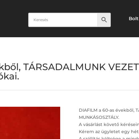
Bolt
vekből, TÁRSADALMUNK VEZE
kai.
DIAFILM a 60-as évekből
MUNKÁSOSZTÁLY.
A vásárlást követő kérései
Kérem az ügyletet egy hét
A szállítás költsége a minde