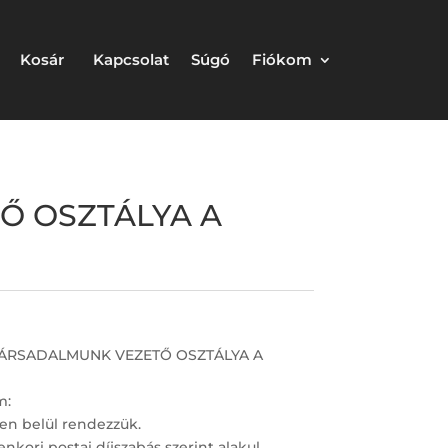
Kosár
Kapcsolat
Súgó
Fiókom
TŐ OSZTÁLYA A
, TÁRSADALMUNK VEZETŐ OSZTÁLYA A
m:
en belül rendezzük.
nkori postai díjszabás szerint alakul.