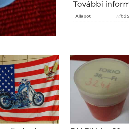
További infor
Állapot
Hibát