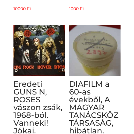
10000
Ft
1000
Ft
Eredeti
DIAFILM a
GUNS N,
60-as
ROSES
évekből, A
vászon zsák,
MAGYAR
1968-ból.
TANÁCSKÖZ
Vanneki!
TÁRSASÁG,
Jókai.
hibátlan.