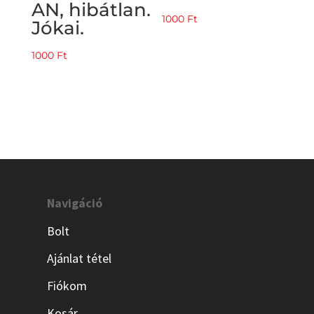
AN, hibátlan.
1000
Ft
Jókai.
1000
Ft
Navigáció
Bolt
Ajánlat tétel
Fiókom
Kosár