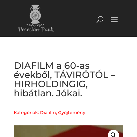
DIAFILM a 60-as
évekből, TÁVIRÓTÓL –
HIRHOLDINGIG,
hibátlan. Jókai.
Kategóriák:
Diafilm
,
Gyűjtemény