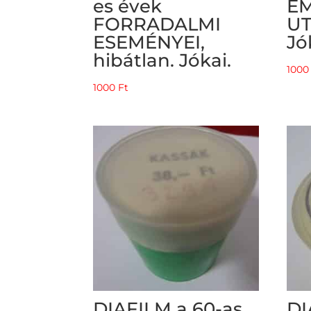
es évek
E
FORRADALMI
UT
ESEMÉNYEI,
Jó
hibátlan. Jókai.
100
1000
Ft
DIAFILM a 60-as
DI