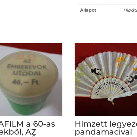
Állapot
Hibát
AFILM a 60-as
Hímzett legyez
ekből, AZ
pandamacival