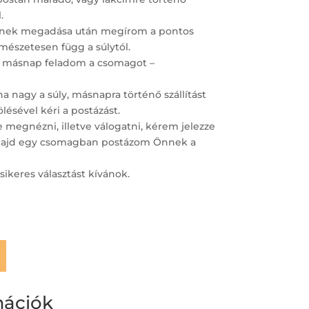
.
ímének megadása után megírom a pontos
ermészetesen függ a súlytól.
 másnap feladom a csomagot –
 nagy a súly, másnapra történő szállítást
lésével kéri a postázást.
megnézni, illetve válogatni, kérem jelezze
– majd egy csomagban postázom Önnek a
sikeres választást kívánok.
mációk