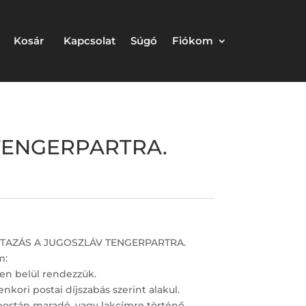
Kosár
Kapcsolat
Súgó
Fiókom
 TENGERPARTRA.
, UTAZÁS A JUGOSZLÁV TENGERPARTRA.
m:
en belül rendezzük.
nkori postai díjszabás szerint alakul.
postán maradó, vagy lakcímre történő