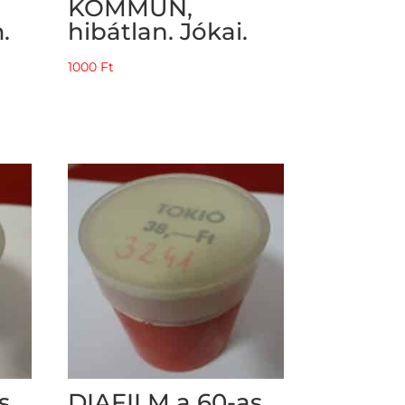
KOMMÜN,
.
hibátlan. Jókai.
1000
Ft
s
DIAFILM a 60-as