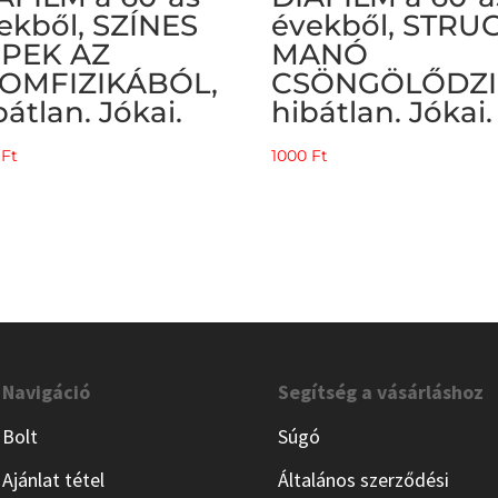
ekből, SZÍNES
évekből, STRU
PEK AZ
MANÓ
OMFIZIKÁBÓL,
CSÖNGÖLŐDZI
bátlan. Jókai.
hibátlan. Jókai.
0
Ft
1000
Ft
Navigáció
Segítség a vásárláshoz
Bolt
Súgó
Ajánlat tétel
Általános szerződési