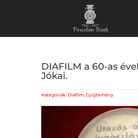
DIAFILM a 60-as é
Jókai.
Kategóriák:
Diafilm
,
Gyűjtemény