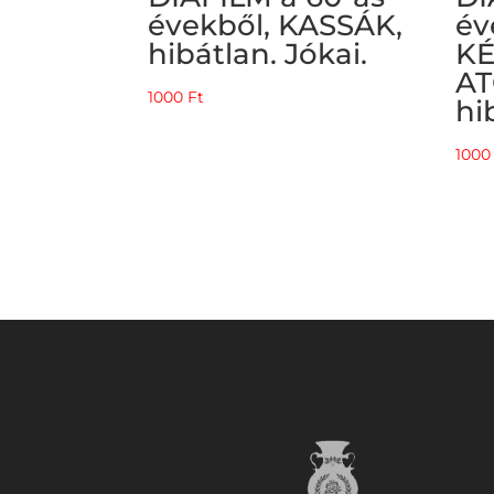
évekből, KASSÁK,
év
hibátlan. Jókai.
KÉ
AT
1000
Ft
hi
100