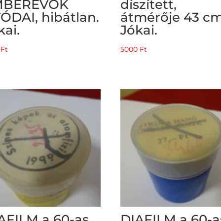
MBEREVŐK
díszített,
ÓDAI, hibátlan.
átmérője 43 cm
kai.
Jókai.
0
Ft
5000
Ft
AFILM a 60-as
DIAFILM a 60-a