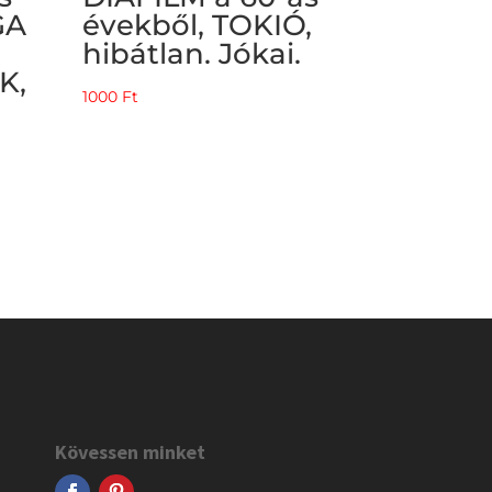
GA
évekből, TOKIÓ,
hibátlan. Jókai.
K,
1000
Ft
Kövessen minket