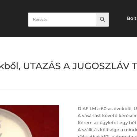
Bolt
vekből, UTAZÁS A JUGOSZLÁV
DIAFILM a 60-as évekből
A vásárlást követő kérései
Kérem az ügyletet egy hét
A szállítás költsége a minde
Választhat MPL automata, 