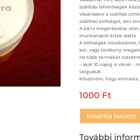
szállítási lehetőségek közül
Vásárláskor a szállítás c
szállítási költséget, ami t
A pénz megérkezése után,
munkanapot értek alatta.
A költségek növekednek, ha
kér, vagy törékeny megjelö
Ha több terméket szeretne 
– akár 10 napig is várok 
tárgyakat.
Köszönöm, hogy elolvasta, 
1000
Ft
Kosárba teszem
További infor