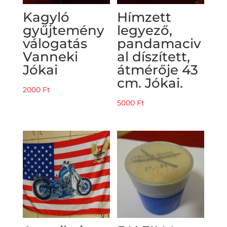
Kagyló
Hímzett
gyűjtemény
legyező,
válogatás
pandamaciv
Vanneki
al díszített,
Jókai
átmérője 43
cm. Jókai.
2000
Ft
5000
Ft