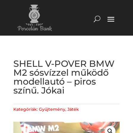
SHELL V-POVER BMW
M2 sósvízzel működő
modellautó – piros
színű. Jókai
Kategóriák:
Gyűjtemény
,
Játék