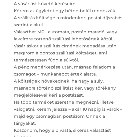
A vásárlást követő kéréseim:
Kérem az ügyletet egy héten belül rendezzük.
A szállítás költsége a mindenkori postai díjszabás
szerint alakul.
Választhat MPL automata, postán maradó, vagy
lakcímre történő szállítási lehetőségek közül.
Vásárláskor a szállítás címének megadása után
megírom a pontos szállítási költséget, ami
természetesen függ a súlytól.
A pénz megérkezése után, másnap feladom a
csomagot – munkanapot értek alatta.
A költségek növekednek, ha nagy a súly,
másnapra történő szállítást kér, vagy törékeny
megjelölésével kéri a postázást.
Ha több terméket szeretne megnézni, illetve
válogatni, kérem jelezze – akár 10 napig is várok –
majd egy csomagban postázom Önnek a
tárgyakat.
Köszönöm, hogy elolvasta, sikeres választást