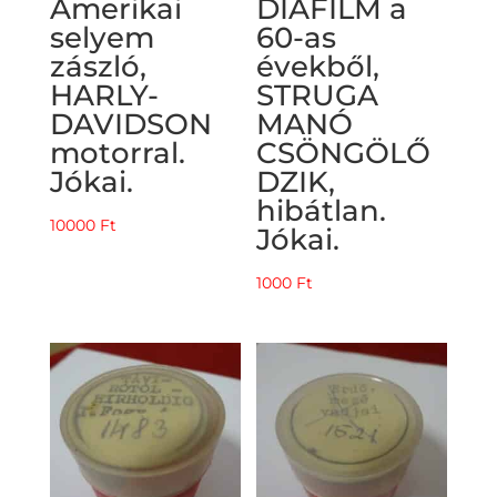
Amerikai
DIAFILM a
selyem
60-as
zászló,
évekből,
HARLY-
STRUGA
DAVIDSON
MANÓ
motorral.
CSÖNGÖLŐ
Jókai.
DZIK,
hibátlan.
10000
Ft
Jókai.
1000
Ft