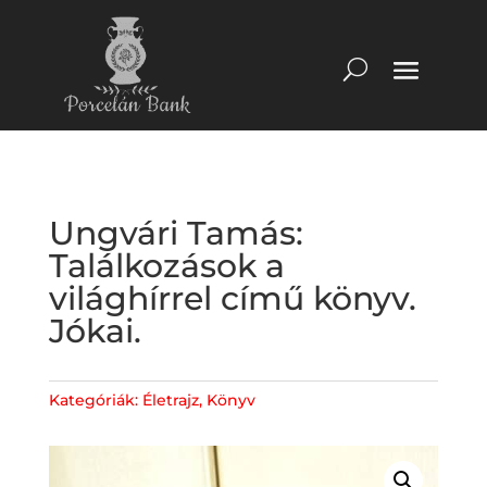
Ungvári Tamás:
Találkozások a
világhírrel című könyv.
Jókai.
Kategóriák:
Életrajz
,
Könyv