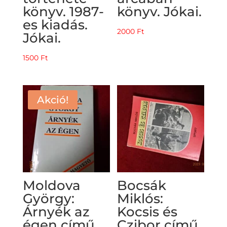
könyv. 1987-
könyv. Jókai.
es kiadás.
2000
Ft
Jókai.
1500
Ft
Akció!
Moldova
Bocsák
György:
Miklós:
Árnyék az
Kocsis és
égen című
Czibor című