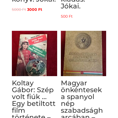
Jókai.
Original
Current
5000
Ft
3000
Ft
price
price
500
Ft
was:
is:
5000 Ft.
3000 Ft.
Koltay
Magyar
Gábor: Szép
önkéntesek
volt fiúk …
a spanyol
Egy betiltott
nép
film
szabadságh
története –
arcában –