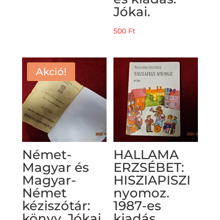
Jókai.
500
Ft
Akció!
Német-
HALLAMA
Magyar és
ERZSÉBET:
Magyar-
HISZIAPISZI
Német
nyomoz.
kéziszótár:
1987-es
könyv. Jókai.
kiadás.