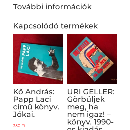
További információk
Kapcsolódó termékek
Kő András:
URI GELLER:
Papp Laci
Görbüljek
című könyv.
meg, ha
Jókai.
nem igaz! –
könyv. 1990-
350
Ft
es kiadás.