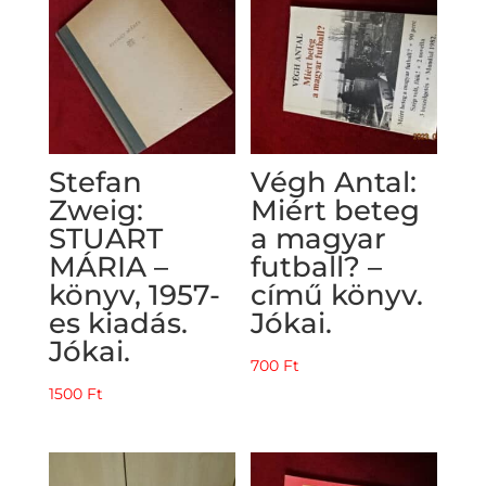
Stefan
Végh Antal:
Zweig:
Miért beteg
STUART
a magyar
MÁRIA –
futball? –
könyv, 1957-
című könyv.
es kiadás.
Jókai.
Jókai.
700
Ft
1500
Ft