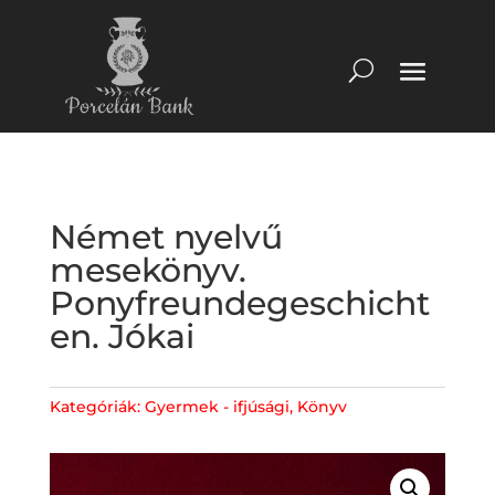
Német nyelvű
mesekönyv.
Ponyfreundegeschicht
en. Jókai
Kategóriák:
Gyermek - ifjúsági
,
Könyv