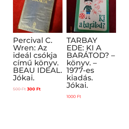
Percival C.
TARBAY
Wren: Az
EDE: KI A
ideál csókja
BARÁTOD? –
című könyv.
könyv. –
BEAU IDEAL.
1977-es
Jókai.
kiadás.
Jókai.
Original
Current
500
Ft
300
Ft
price
price
1000
Ft
was:
is:
500 Ft.
300 Ft.