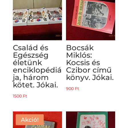
Család és
Bocsák
Egészség
Miklós:
életünk
Kocsis és
enciklopédiá
Czibor című
ja, három
könyv. Jókai.
kötet. Jókai.
900
Ft
1500
Ft
Akció!