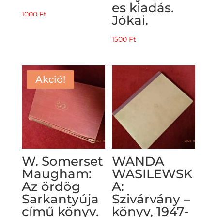
es kiadás.
1000
Ft
Jókai.
1500
Ft
Akció!
W. Somerset
WANDA
Maugham:
WASILEWSK
Az ördög
A:
Sarkantyúja
Szivárvány –
című könyv.
könyv, 1947-