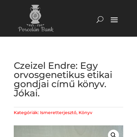
Czeizel Endre: Egy
orvosgenetikus etikai
gondjai című könyv.
Jókai.
Kategóriák:
Ismeretterjesztő
,
Könyv