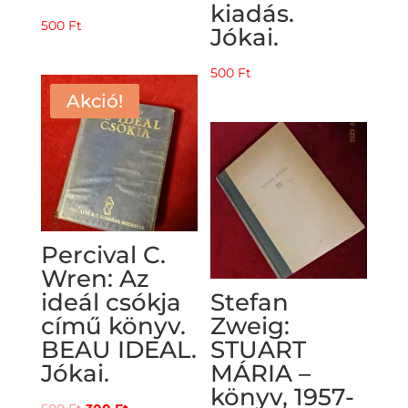
kiadás.
500
Ft
Jókai.
500
Ft
Akció!
Percival C.
Wren: Az
ideál csókja
Stefan
című könyv.
Zweig:
BEAU IDEAL.
STUART
Jókai.
MÁRIA –
könyv, 1957-
Original
Current