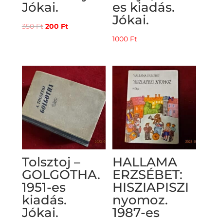
Jókai.
es kiadás.
Jókai.
Original
Current
350
Ft
200
Ft
price
price
1000
Ft
was:
is:
350 Ft.
200 Ft.
Tolsztoj –
HALLAMA
GOLGOTHA.
ERZSÉBET:
1951-es
HISZIAPISZI
kiadás.
nyomoz.
Jókai.
1987-es