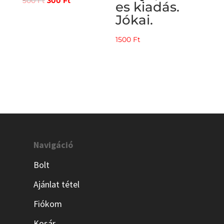
500
Ft
300
Ft
es kiadás.
price
price
Jókai.
was:
is:
500 Ft.
300 Ft.
1500
Ft
Navigáció
Bolt
Ajánlat tétel
Fiókom
Kosár