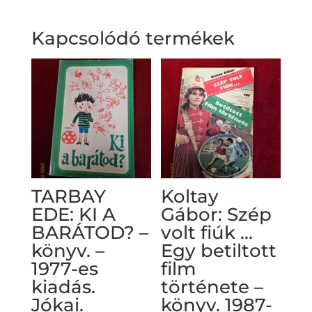
Kapcsolódó termékek
TARBAY
Koltay
EDE: KI A
Gábor: Szép
BARÁTOD? –
volt fiúk …
könyv. –
Egy betiltott
1977-es
film
kiadás.
története –
Jókai.
könyv. 1987-