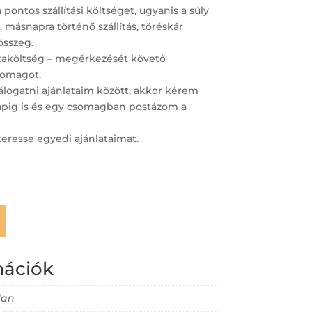
ntos szállítási költséget, ugyanis a súly
 másnapra történő szállítás, töréskár
összeg.
staköltség – megérkezését követő
omagot.
logatni ajánlataim között, akkor kérem
napig is és egy csomagban postázom a
keresse egyedi ajánlataimat.
mációk
lan