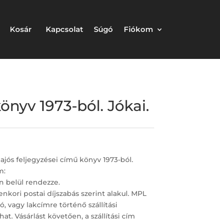
Kosár
Kapcsolat
Súgó
Fiókom
önyv 1973-ból. Jókai.
ajós feljegyzései című könyv 1973-ból.
m:
n belül rendezze.
enkori postai díjszabás szerint alakul. MPL
 vagy lakcímre történő szállítási
at. Vásárlást követően, a szállítási cím