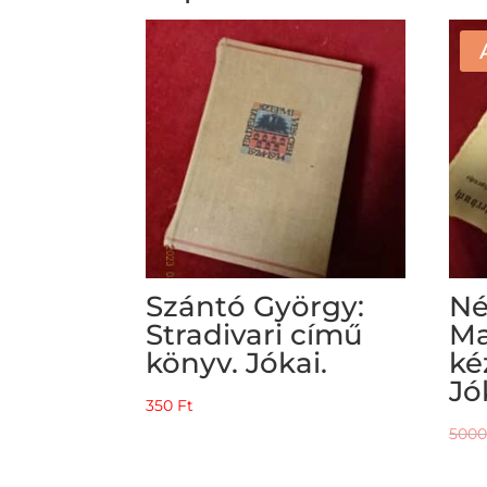
Szántó György:
Né
Stradivari című
Ma
könyv. Jókai.
ké
Jó
350
Ft
500