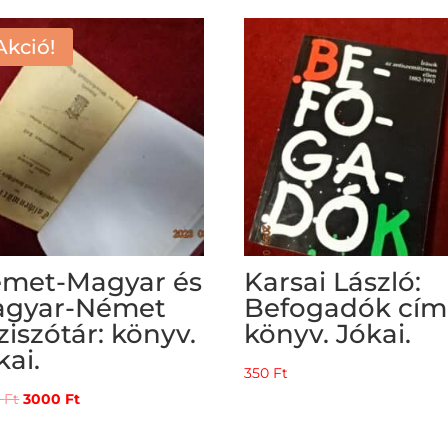
Akció!
met-Magyar és
Karsai László:
gyar-Német
Befogadók cí
ziszótár: könyv.
könyv. Jókai.
kai.
350
Ft
Original
Current
0
Ft
3000
Ft
price
price