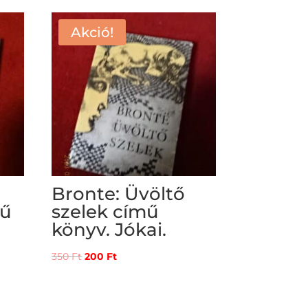
Akció!
Bronte: Üvöltő
mű
szelek című
könyv. Jókai.
Original
Current
350
Ft
200
Ft
price
price
was:
is: