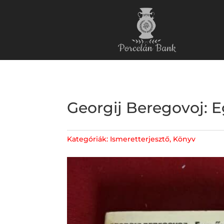
Georgij Beregovoj: E
Kategóriák:
Ismeretterjesztő
,
Könyv