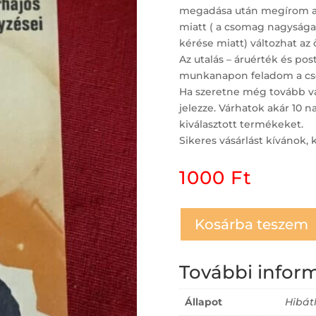
megadása után megírom a po
miatt ( a csomag nagysága,
kérése miatt) változhat az 
Az utalás – áruérték és po
munkanapon feladom a cs
Ha szeretne még tovább vá
jelezze. Várhatok akár 10 
kiválasztott termékeket.
Sikeres vásárlást kívánok, 
1000
Ft
Kosárba teszem
További infor
Állapot
Hibát