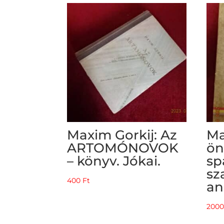
Maxim Gorkij: Az
Ma
ARTOMÓNOVOK
ön
– könyv. Jókai.
sp
sz
400
Ft
an
200