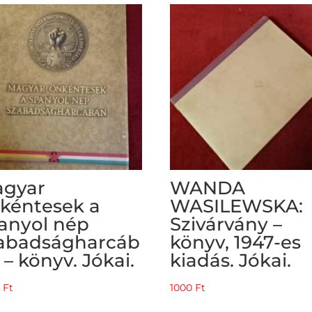
was:
is:
5000 Ft.
3000 Ft.
gyar
WANDA
kéntesek a
WASILEWSKA:
anyol nép
Szivárvány –
abadságharcáb
könyv, 1947-es
 – könyv. Jókai.
kiadás. Jókai.
0
Ft
1000
Ft