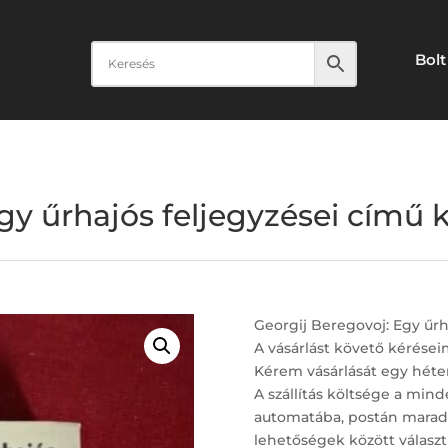
Bolt
gy űrhajós feljegyzései című k
Georgij Beregovoj: Egy űrh
A vásárlást követő kérései
Kérem vásárlását egy héte
A szállítás költsége a mind
automatába, postán maradó,
lehetőségek között választh