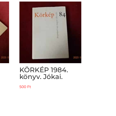
350 Ft.
200 Ft.
KÖRKÉP 1984.
könyv. Jókai.
500
Ft