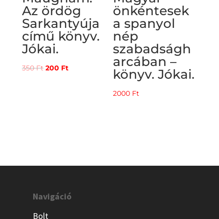
Az ördög
önkéntesek
Sarkantyúja
a spanyol
című könyv.
nép
Jókai.
szabadságh
arcában –
Original
Current
350
Ft
200
Ft
könyv. Jókai.
price
price
was:
is:
2000
Ft
350 Ft.
200 Ft.
Navigáció
Bolt