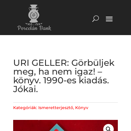
URI GELLER: Görbüljek
meg, ha nem igaz! –
könyv. 1990-es kiadás.
Jókai.
Kategóriák:
Ismeretterjesztő
,
Könyv