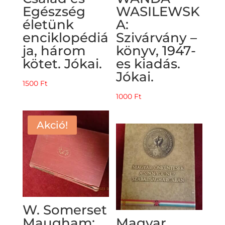
Egészség
WASILEWSK
életünk
A:
enciklopédiá
Szivárvány –
ja, három
könyv, 1947-
kötet. Jókai.
es kiadás.
Jókai.
1500
Ft
1000
Ft
Akció!
W. Somerset
Maugham:
Magyar