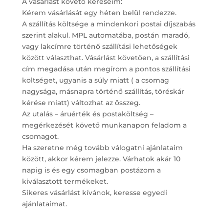
A vásárlást követő kéréseim:
Kérem vásárlását egy héten belül rendezze.
A szállítás költsége a mindenkori postai díjszabás
szerint alakul. MPL automatába, postán maradó,
vagy lakcímre történő szállítási lehetőségek
között választhat. Vásárlást követően, a szállítási
cím megadása után megírom a pontos szállítási
költséget, ugyanis a súly miatt ( a csomag
nagysága, másnapra történő szállítás, töréskár
kérése miatt) változhat az összeg.
Az utalás – áruérték és postaköltség –
megérkezését követő munkanapon feladom a
csomagot.
Ha szeretne még tovább válogatni ajánlataim
között, akkor kérem jelezze. Várhatok akár 10
napig is és egy csomagban postázom a
kiválasztott termékeket.
Sikeres vásárlást kívánok, keresse egyedi
ajánlataimat.