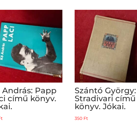
 András: Papp
Szántó György:
ci című könyv.
Stradivari című
kai.
könyv. Jókai.
Ft
350
Ft