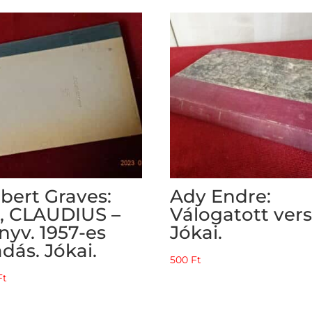
bert Graves:
Ady Endre:
, CLAUDIUS –
Válogatott vers
nyv. 1957-es
Jókai.
adás. Jókai.
500
Ft
Ft