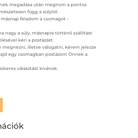
ímének megadása után megírom a pontos
ermészetesen függ a súlytól.
 másnap feladom a csomagot –
 nagy a súly, másnapra történő szállítást
lésével kéri a postázást.
megnézni, illetve válogatni, kérem jelezze
– majd egy csomagban postázom Önnek a
sikeres választást kívánok.
mációk