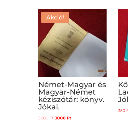
Akció!
Német-Magyar és
Kő
Magyar-Német
La
kéziszótár: könyv.
Jó
Jókai.
350
Original
Current
5000
Ft
3000
Ft
price
price