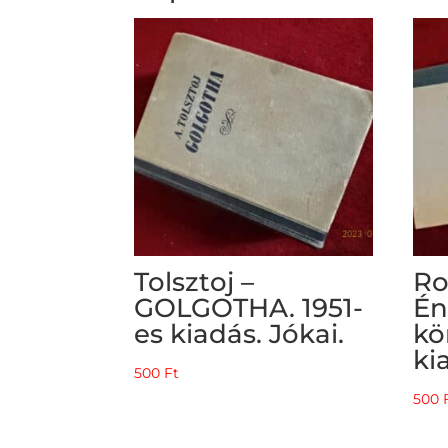
Tolsztoj –
Ro
GOLGOTHA. 1951-
Én
es kiadás. Jókai.
kö
ki
500
Ft
500