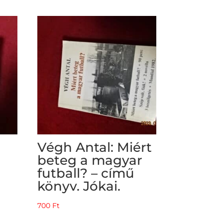
Végh Antal: Miért
beteg a magyar
futball? – című
könyv. Jókai.
700
Ft