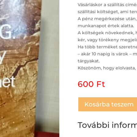
Vásárláskor a szállítás c
szállítási költséget, ami t
A pénz megérkezése után,
munkanapot értek alatta.
A költségek növekednek, ha
kér, vagy törékeny megjelö
Ha több terméket szeretne 
– akár 10 napig is várok 
tárgyakat.
Köszönöm, hogy elolvasta, 
600
Ft
Kosárba teszem
További infor