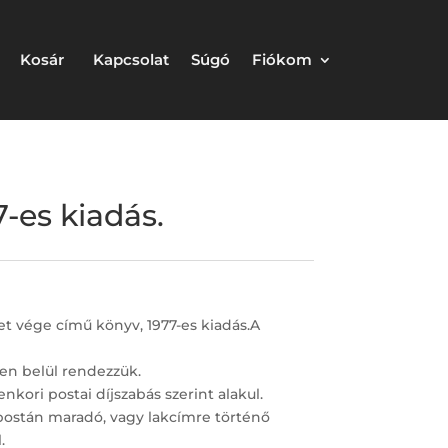
Kosár
Kapcsolat
Súgó
Fiókom
-es kiadás.
et vége című könyv, 1977-es kiadás.A
en belül rendezzük.
nkori postai díjszabás szerint alakul.
postán maradó, vagy lakcímre történő
.