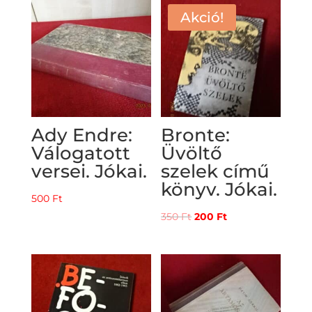
Akció!
Ady Endre:
Bronte:
Válogatott
Üvöltő
versei. Jókai.
szelek című
könyv. Jókai.
500
Ft
Original
Current
350
Ft
200
Ft
price
price
was:
is:
350 Ft.
200 Ft.