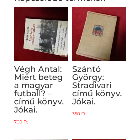
Végh Antal:
Szántó
Miért beteg
György:
a magyar
Stradivari
futball? –
című könyv.
című könyv.
Jókai.
Jókai.
350
Ft
700
Ft