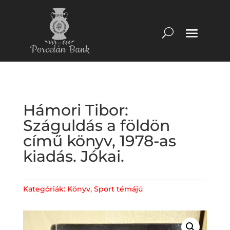
Hámori Tibor:
Száguldás a földön
című könyv, 1978-as
kiadás. Jókai.
Kategóriák:
Könyv
,
Sport témájú