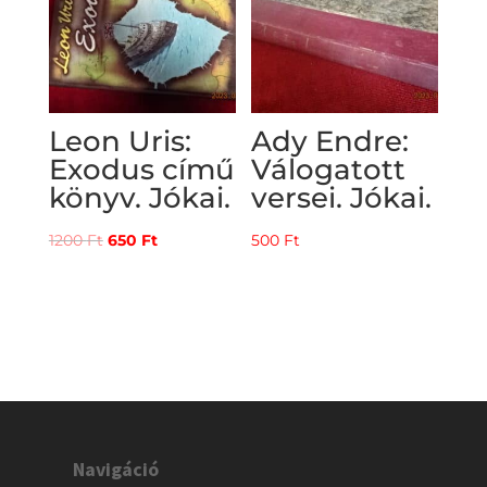
Leon Uris:
Ady Endre:
Exodus című
Válogatott
könyv. Jókai.
versei. Jókai.
Original
Current
1200
Ft
650
Ft
500
Ft
price
price
was:
is:
1200 Ft.
650 Ft.
Navigáció