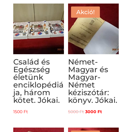
Akció!
Család és
Német-
Egészség
Magyar és
életünk
Magyar-
enciklopédiá
Német
ja, három
kéziszótár:
kötet. Jókai.
könyv. Jókai.
Original
Current
1500
Ft
5000
Ft
3000
Ft
price
price
was:
is: