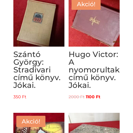
5000 Ft.
3000 Ft.
Akció!
Szántó
Hugo Victor:
György:
A
Stradivari
nyomorultak
című könyv.
című könyv.
Jókai.
Jókai.
Original
Current
350
Ft
2000
Ft
1100
Ft
price
price
was:
is:
2000 Ft.
1100 Ft.
Akció!