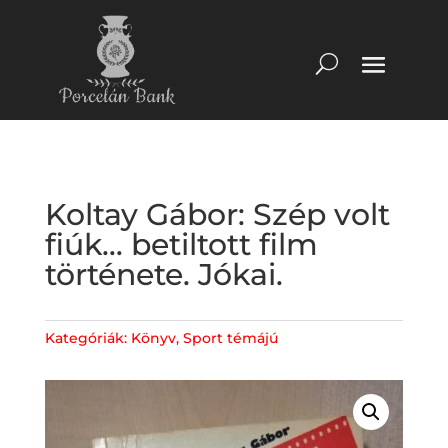
Koltay Gábor: Szép volt
fiúk… betiltott film
története. Jókai.
Kategóriák:
Könyv
,
Sport témájú