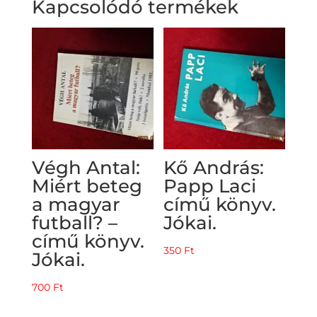
Kapcsolódó termékek
Végh Antal:
Kő András:
Miért beteg
Papp Laci
a magyar
című könyv.
futball? –
Jókai.
című könyv.
350
Ft
Jókai.
700
Ft