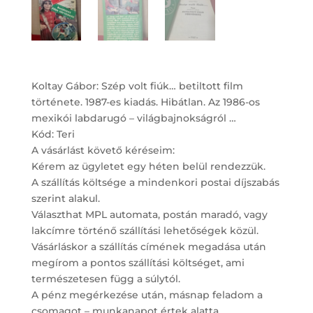
Koltay Gábor: Szép volt fiúk… betiltott film
története. 1987-es kiadás. Hibátlan. Az 1986-os
mexikói labdarugó – világbajnokságról …
Kód: Teri
A vásárlást követő kéréseim:
Kérem az ügyletet egy héten belül rendezzük.
A szállítás költsége a mindenkori postai díjszabás
szerint alakul.
Választhat MPL automata, postán maradó, vagy
lakcímre történő szállítási lehetőségek közül.
Vásárláskor a szállítás címének megadása után
megírom a pontos szállítási költséget, ami
természetesen függ a súlytól.
A pénz megérkezése után, másnap feladom a
csomagot – munkanapot értek alatta.