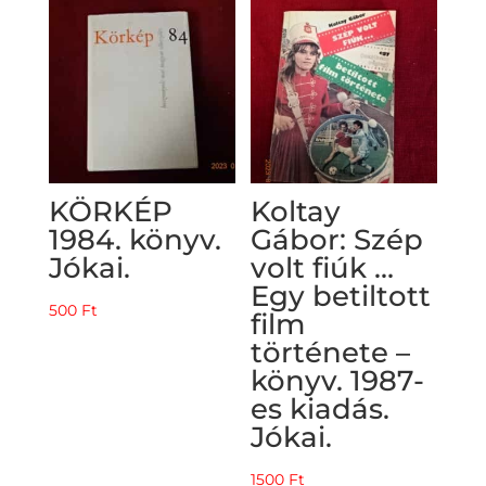
KÖRKÉP
Koltay
1984. könyv.
Gábor: Szép
Jókai.
volt fiúk …
Egy betiltott
500
Ft
film
története –
könyv. 1987-
es kiadás.
Jókai.
1500
Ft