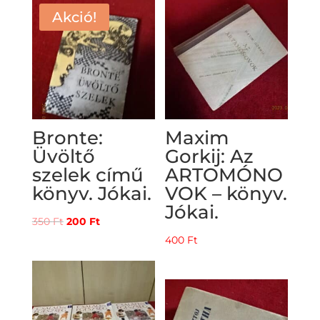
500 Ft.
300 Ft.
Akció!
Bronte:
Maxim
Üvöltő
Gorkij: Az
szelek című
ARTOMÓNO
könyv. Jókai.
VOK – könyv.
Jókai.
Original
Current
350
Ft
200
Ft
price
price
400
Ft
was:
is:
350 Ft.
200 Ft.