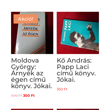
Akció!
Moldova
Kő András:
György:
Papp Laci
Árnyék az
című könyv.
égen című
Jókai.
könyv. Jókai.
350
Ft
Original
Current
500
Ft
300
Ft
price
price
was:
is: