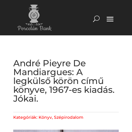
André Pieyre De
Mandiargues: A
legkülső körön című
könyve, 1967-es kiadás.
Jókai.
Kategóriák:
Könyv
,
Szépirodalom