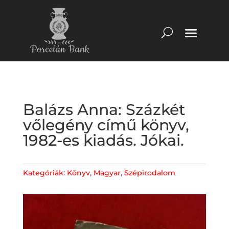
Balázs Anna: Százkét
vőlegény című könyv,
1982-es kiadás. Jókai.
Kategóriák:
Könyv
,
Magyar
,
Szépirodalom