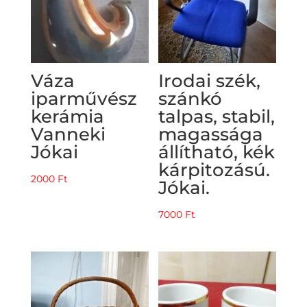
Váza
Irodai szék,
iparművész
szánkó
kerámia
talpas, stabil,
Vanneki
magassága
Jókai
állítható, kék
kárpitozású.
2000
Ft
Jókai.
7000
Ft