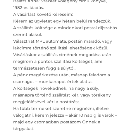
Balázs Anna: Százkét vőlegény című könyve,
1982-es kiadás.
A vásárlást követő kéréseim:
Kérem az ügyletet egy héten belül rendezzük.
A szállítás költsége a mindenkori postai díjszabás
szerint alakul.
Választhat MPL automata, postán maradó, vagy
lakcímre történő szállítási lehetőségek közül.
Vásárláskor a szállítás címének megadása után
megírom a pontos szállítási költséget, ami
természetesen függ a súlytól.
A pénz megérkezése után, másnap feladom a
csomagot – munkanapot értek alatta.
A költségek növekednek, ha nagy a súly,
másnapra történő szállítást kér, vagy törékeny
megjelölésével kéri a postázást.
Ha több terméket szeretne megnézni, illetve
válogatni, kérem jelezze – akár 10 napig is várok –
majd egy csomagban postázom Önnek a
tárgyakat.