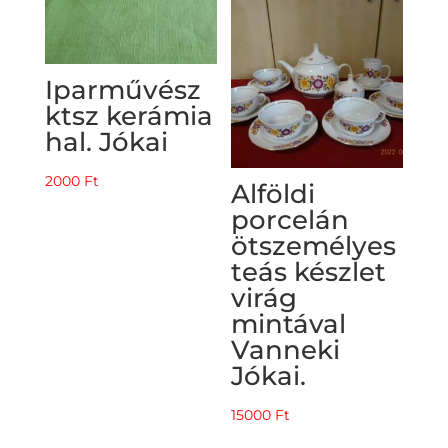
Iparművész
ktsz kerámia
hal. Jókai
2000
Ft
Alföldi
porcelán
ötszemélyes
teás készlet
virág
mintával
Vanneki
Jókai.
15000
Ft