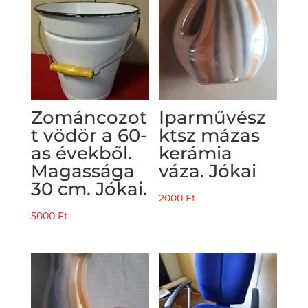
Zománcozot
Iparművész
t vödör a 60-
ktsz mázas
as évekből.
kerámia
Magassága
váza. Jókai
30 cm. Jókai.
2000
Ft
5000
Ft