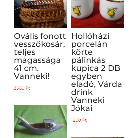
Ovális fonott
Hollóházi
vesszőkosár,
porcelán
teljes
körte
magassága
pálinkás
41 cm.
kupica 2 DB
Vanneki!
egyben
eladó, Várda
3500
Ft
drink
Vanneki
Jókai
1800
Ft