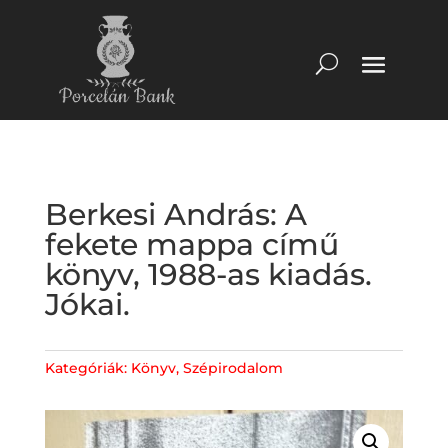
Berkesi András: A
fekete mappa című
könyv, 1988-as kiadás.
Jókai.
Kategóriák:
Könyv
,
Szépirodalom