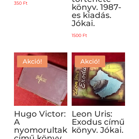
350
Ft
könyv. 1987-
es kiadás.
Jókai.
1500
Ft
Akció!
Akció!
Hugo Victor:
Leon Uris:
A
Exodus című
nyomorultak
könyv. Jókai.
című könyv.