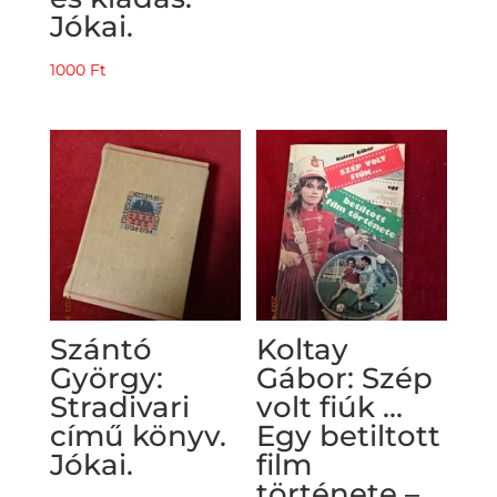
Jókai.
1000
Ft
Szántó
Koltay
György:
Gábor: Szép
Stradivari
volt fiúk …
című könyv.
Egy betiltott
Jókai.
film
története –