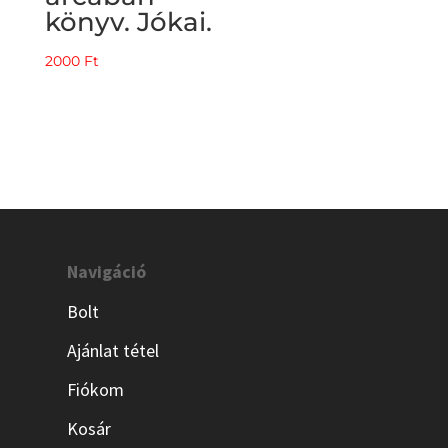
price
price
könyv. Jókai.
was:
is:
350 Ft.
200 Ft.
2000
Ft
Navigáció
Bolt
Ajánlat tétel
Fiókom
Kosár