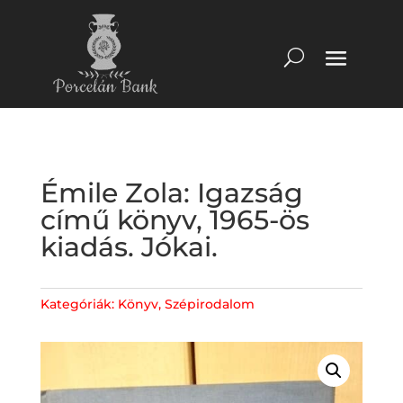
Émile Zola: Igazság
című könyv, 1965-ös
kiadás. Jókai.
Kategóriák:
Könyv
,
Szépirodalom