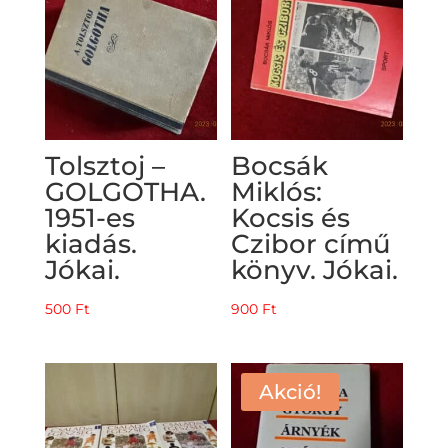
Tolsztoj –
Bocsák
GOLGOTHA.
Miklós:
1951-es
Kocsis és
kiadás.
Czibor című
Jókai.
könyv. Jókai.
500
Ft
900
Ft
Akció!