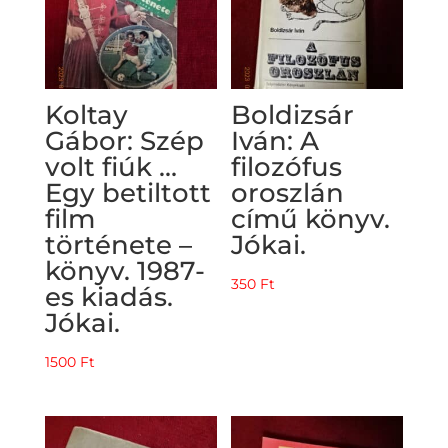
Koltay
Boldizsár
Gábor: Szép
Iván: A
volt fiúk …
filozófus
Egy betiltott
oroszlán
film
című könyv.
története –
Jókai.
könyv. 1987-
350
Ft
es kiadás.
Jókai.
1500
Ft