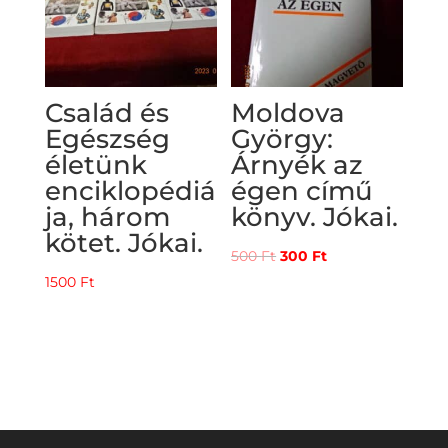
Család és
Moldova
Egészség
György:
életünk
Árnyék az
enciklopédiá
égen című
ja, három
könyv. Jókai.
kötet. Jókai.
Original
Current
500
Ft
300
Ft
price
price
1500
Ft
was:
is:
500 Ft.
300 Ft.