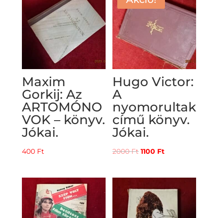
Maxim
Hugo Victor:
Gorkij: Az
A
ARTOMÓNO
nyomorultak
VOK – könyv.
című könyv.
Jókai.
Jókai.
Original
Current
400
Ft
2000
Ft
1100
Ft
price
price
was:
is:
2000 Ft.
1100 Ft.