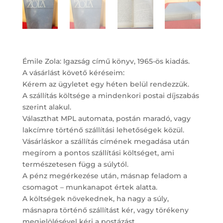
Émile Zola: Igazság című könyv, 1965-ös kiadás.
A vásárlást követő kéréseim:
Kérem az ügyletet egy héten belül rendezzük.
A szállítás költsége a mindenkori postai díjszabás
szerint alakul.
Választhat MPL automata, postán maradó, vagy
lakcímre történő szállítási lehetőségek közül.
Vásárláskor a szállítás címének megadása után
megírom a pontos szállítási költséget, ami
természetesen függ a súlytól.
A pénz megérkezése után, másnap feladom a
csomagot – munkanapot értek alatta.
A költségek növekednek, ha nagy a súly,
másnapra történő szállítást kér, vagy törékeny
megjelölésével kéri a postázást.