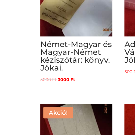
Német-Magyar és
Ad
Magyar-Német
Vá
kéziszótár: könyv.
Jó
Jókai.
500
Original
Current
5000
Ft
3000
Ft
price
price
was:
is:
5000 Ft.
3000 Ft.
Akció!