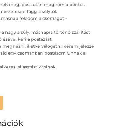
ímének megadása után megírom a pontos
ermészetesen függ a súlytól.
 másnap feladom a csomagot –
 nagy a súly, másnapra történő szállítást
lésével kéri a postázást.
megnézni, illetve válogatni, kérem jelezze
– majd egy csomagban postázom Önnek a
sikeres választást kívánok.
mációk