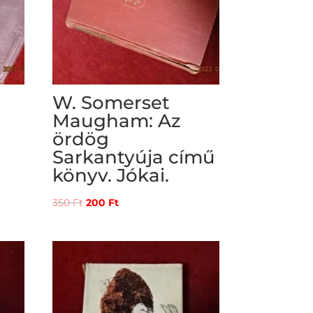
W. Somerset
Maugham: Az
ördög
Sarkantyúja című
könyv. Jókai.
Original
Current
350
Ft
200
Ft
price
price
was:
is:
350 Ft.
200 Ft.