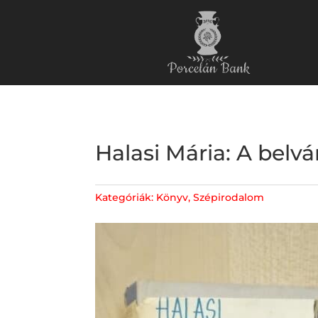
Halasi Mária: A belvá
Kategóriák:
Könyv
,
Szépirodalom