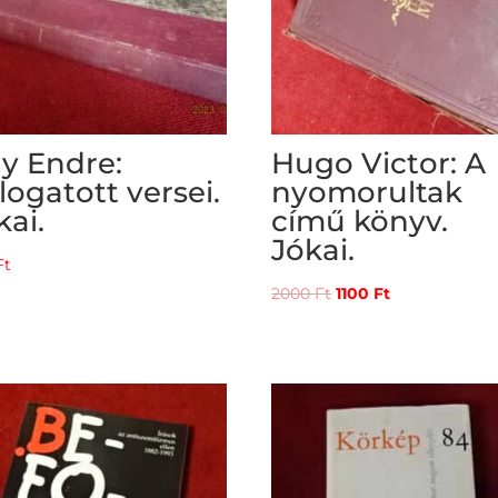
y Endre:
Hugo Victor: A
logatott versei.
nyomorultak
kai.
című könyv.
Jókai.
Ft
Original
Current
2000
Ft
1100
Ft
price
price
was:
is:
2000 Ft.
1100 Ft.