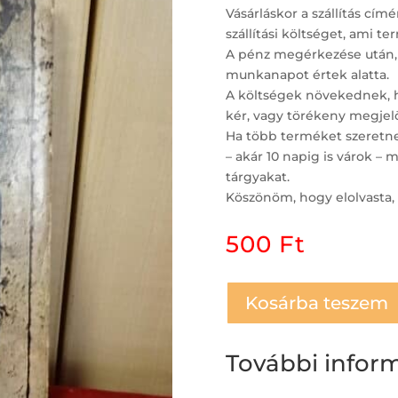
Vásárláskor a szállítás c
szállítási költséget, ami t
A pénz megérkezése után,
munkanapot értek alatta.
A költségek növekednek, ha
kér, vagy törékeny megjelö
Ha több terméket szeretne 
– akár 10 napig is várok 
tárgyakat.
Köszönöm, hogy elolvasta, 
500
Ft
Kosárba teszem
További infor