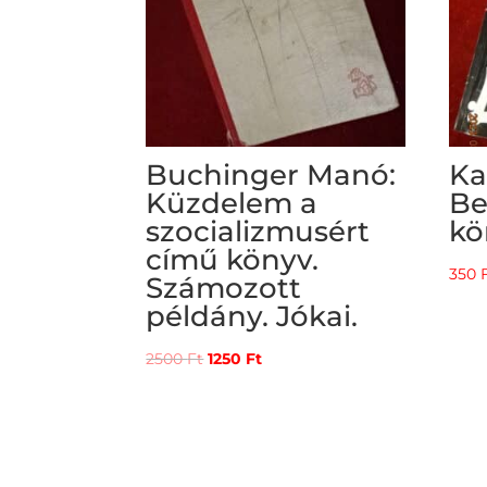
Buchinger Manó:
Ka
Küzdelem a
Be
szocializmusért
kö
című könyv.
350
Számozott
példány. Jókai.
Original
Current
2500
Ft
1250
Ft
price
price
was:
is:
2500 Ft.
1250 Ft.