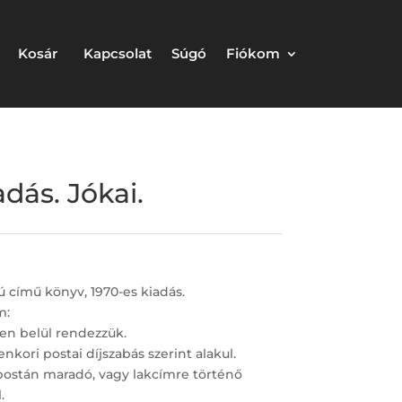
Kosár
Kapcsolat
Súgó
Fiókom
adás. Jókai.
iú című könyv, 1970-es kiadás.
m:
en belül rendezzük.
nkori postai díjszabás szerint alakul.
postán maradó, vagy lakcímre történő
.