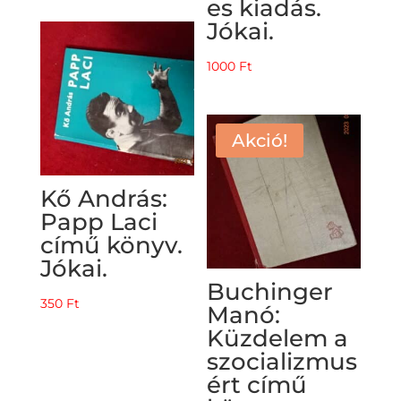
es kiadás.
Jókai.
1000
Ft
Akció!
Kő András:
Papp Laci
című könyv.
Jókai.
Buchinger
350
Ft
Manó:
Küzdelem a
szocializmus
ért című