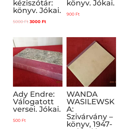
kéziszótár:
könyv. Jókai.
könyv. Jókai.
900
Ft
Original
Current
5000
Ft
3000
Ft
price
price
was:
is:
5000 Ft.
3000 Ft.
Ady Endre:
WANDA
Válogatott
WASILEWSK
versei. Jókai.
A:
Szivárvány –
500
Ft
könyv, 1947-