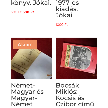
könyv. Jókai.
1977-es
kiadás.
Original
Current
500
Ft
300
Ft
Jókai.
price
price
was:
is:
1000
Ft
500 Ft.
300 Ft.
Akció!
Német-
Bocsák
Magyar és
Miklós:
Magyar-
Kocsis és
Német
Czibor című