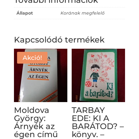
További információk
Állapot
Korának megfelelő
Kapcsolódó termékek
Akció!
Moldova
TARBAY
György:
EDE: KI A
Árnyék az
BARÁTOD? –
égen című
könyv. –