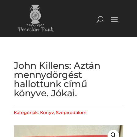
John Killens: Aztán
mennydörgést
hallottunk című
könyve. Jókai.
Kategóriák:
Könyv
,
Szépirodalom