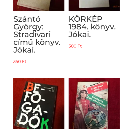
Szántó
KÖRKÉP
György:
1984. könyv.
Stradivari
Jókai.
című könyv.
500
Ft
Jókai.
350
Ft