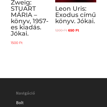
Zweig:
STUART
Leon Uris:
MÁRIA –
Exodus című
könyv, 1957-
könyv. Jókai.
es kiadás.
Original
Current
1200
Ft
650
Ft
Jókai.
price
price
was:
is:
1500
Ft
1200 Ft.
650 Ft.
Navigáció
Bolt