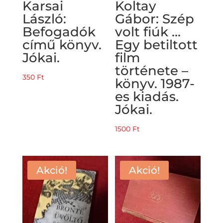
Karsai
Koltay
László:
Gábor: Szép
Befogadók
volt fiúk …
című könyv.
Egy betiltott
Jókai.
film
története –
350
Ft
könyv. 1987-
es kiadás.
Jókai.
1500
Ft
Akció!
Akció!