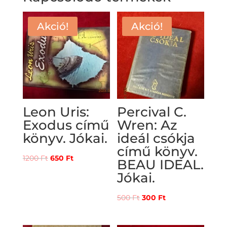
Akció!
Akció!
Leon Uris:
Percival C.
Exodus című
Wren: Az
könyv. Jókai.
ideál csókja
című könyv.
Original
Current
1200
Ft
650
Ft
BEAU IDEAL.
price
price
Jókai.
was:
is:
1200 Ft.
650 Ft.
Original
Current
500
Ft
300
Ft
price
price
was:
is: