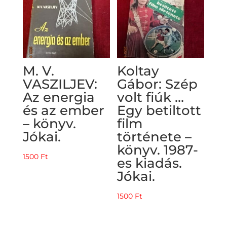
M. V.
Koltay
VASZILJEV:
Gábor: Szép
Az energia
volt fiúk …
és az ember
Egy betiltott
– könyv.
film
Jókai.
története –
könyv. 1987-
1500
Ft
es kiadás.
Jókai.
1500
Ft