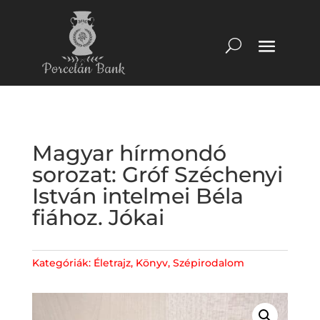
Magyar hírmondó
sorozat: Gróf Széchenyi
István intelmei Béla
fiához. Jókai
Kategóriák:
Életrajz
,
Könyv
,
Szépirodalom