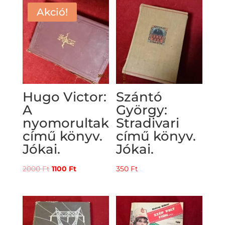
Akció!
Hugo Victor:
Szántó
A
György:
nyomorultak
Stradivari
című könyv.
című könyv.
Jókai.
Jókai.
Original
Current
2000
Ft
1100
Ft
350
Ft
price
price
was:
is:
2000 Ft.
1100 Ft.