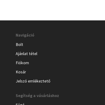
Navigáció
Bolt
Ajánlat tétel
Fiókom
Kosár
Jelszó emlékeztető
Segítség a vásárláshoz
Súgó