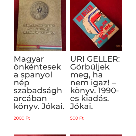
500 Ft.
300 Ft.
Magyar
URI GELLER:
önkéntesek
Görbüljek
a spanyol
meg, ha
nép
nem igaz! –
szabadságh
könyv. 1990-
arcában –
es kiadás.
könyv. Jókai.
Jókai.
2000
Ft
500
Ft