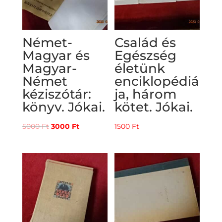
Német-
Család és
Magyar és
Egészség
Magyar-
életünk
Német
enciklopédiá
kéziszótár:
ja, három
könyv. Jókai.
kötet. Jókai.
Original
Current
5000
Ft
3000
Ft
1500
Ft
price
price
was:
is:
5000 Ft.
3000 Ft.