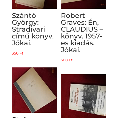
Szántó
Robert
György:
Graves: Én,
Stradivari
CLAUDIUS –
című könyv.
könyv. 1957-
Jókai.
es kiadás.
Jókai.
350
Ft
500
Ft