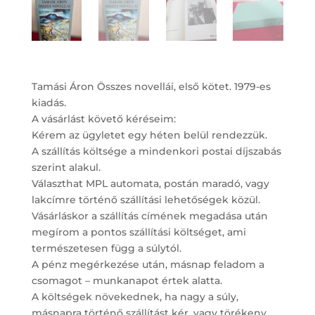
Tamási Áron Összes novellái, első kötet. 1979-es
kiadás.
A vásárlást követő kéréseim:
Kérem az ügyletet egy héten belül rendezzük.
A szállítás költsége a mindenkori postai díjszabás
szerint alakul.
Választhat MPL automata, postán maradó, vagy
lakcímre történő szállítási lehetőségek közül.
Vásárláskor a szállítás címének megadása után
megírom a pontos szállítási költséget, ami
természetesen függ a súlytól.
A pénz megérkezése után, másnap feladom a
csomagot – munkanapot értek alatta.
A költségek növekednek, ha nagy a súly,
másnapra történő szállítást kér, vagy törékeny