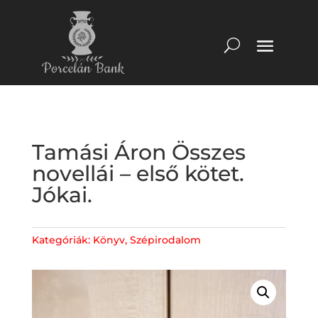
Tamási Áron Összes
novellái – első kötet.
Jókai.
Kategóriák:
Könyv
,
Szépirodalom