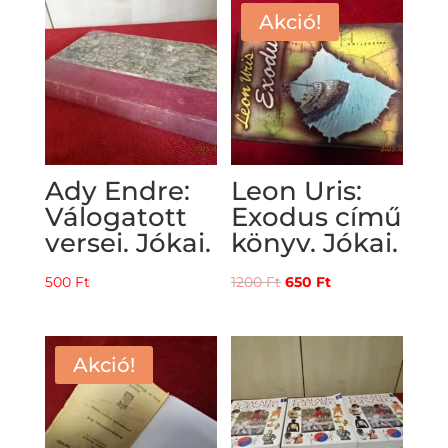
Akció!
Ady Endre:
Leon Uris:
Válogatott
Exodus című
versei. Jókai.
könyv. Jókai.
Original
Current
500
Ft
1200
Ft
650
Ft
price
price
was:
is:
1200 Ft.
650 Ft.
Akció!