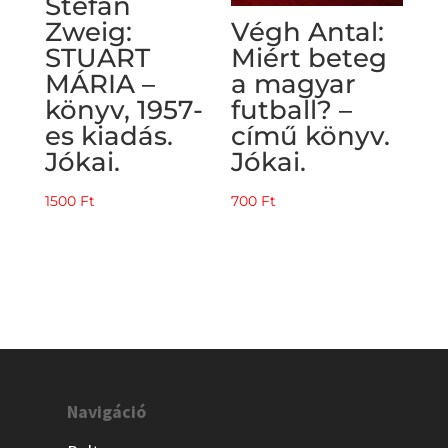
Stefan
Zweig:
Végh Antal:
STUART
Miért beteg
MÁRIA –
a magyar
könyv, 1957-
futball? –
es kiadás.
című könyv.
Jókai.
Jókai.
1500
Ft
700
Ft
Navigáció