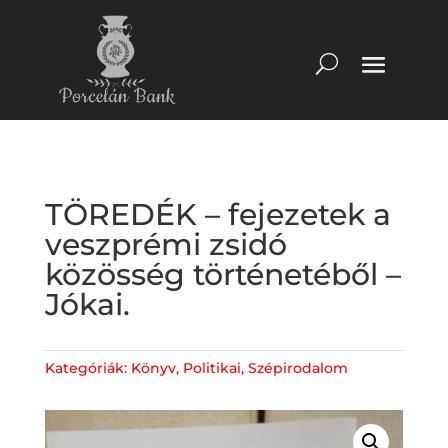
TÖREDÉK – fejezetek a
veszprémi zsidó
közösség történetéből –
Jókai.
Kategóriák:
Könyv
,
Politikai
,
Szépirodalom