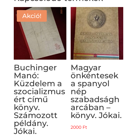
Akció!
Buchinger
Magyar
Manó:
önkéntesek
Küzdelem a
a spanyol
szocializmus
nép
ért című
szabadságh
könyv.
arcában –
Számozott
könyv. Jókai.
példány.
2000
Ft
Jókai.