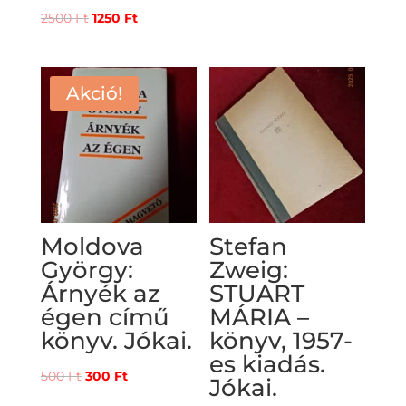
Original
Current
2500
Ft
1250
Ft
price
price
was:
is:
2500 Ft.
1250 Ft.
Akció!
Moldova
Stefan
György:
Zweig:
Árnyék az
STUART
égen című
MÁRIA –
könyv. Jókai.
könyv, 1957-
es kiadás.
Original
Current
500
Ft
300
Ft
Jókai.
price
price