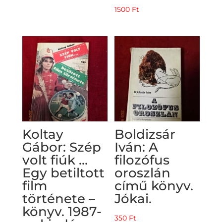
was:
is:
1500
Ft
500 Ft.
300 Ft.
Koltay
Boldizsár
Gábor: Szép
Iván: A
volt fiúk …
filozófus
Egy betiltott
oroszlán
film
című könyv.
története –
Jókai.
könyv. 1987-
350
Ft