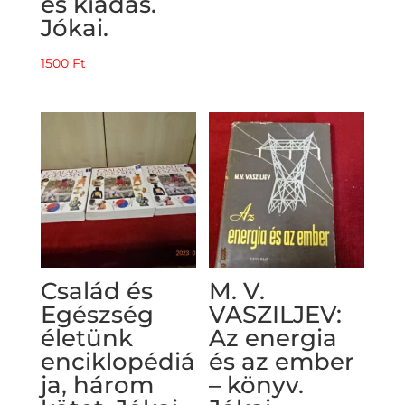
es kiadás.
Jókai.
1500
Ft
Család és
M. V.
Egészség
VASZILJEV:
életünk
Az energia
enciklopédiá
és az ember
ja, három
– könyv.