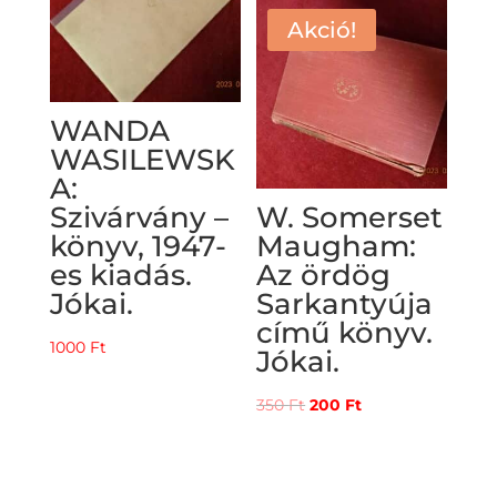
Akció!
WANDA
WASILEWSK
A:
Szivárvány –
W. Somerset
könyv, 1947-
Maugham:
es kiadás.
Az ördög
Jókai.
Sarkantyúja
című könyv.
1000
Ft
Jókai.
Original
Current
350
Ft
200
Ft
price
price
was:
is:
350 Ft.
200 Ft.