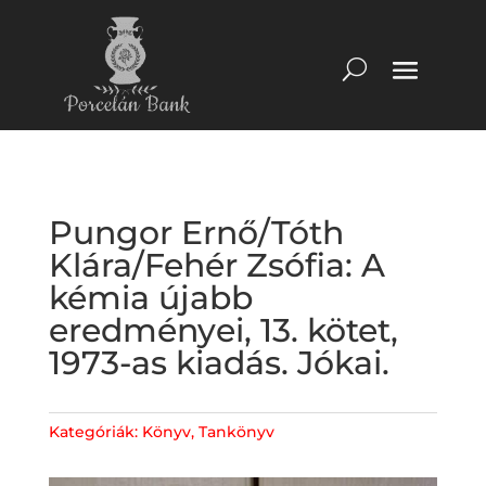
Pungor Ernő/Tóth
Klára/Fehér Zsófia: A
kémia újabb
eredményei, 13. kötet,
1973-as kiadás. Jókai.
Kategóriák:
Könyv
,
Tankönyv