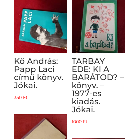
Kő András:
TARBAY
Papp Laci
EDE: KI A
című könyv.
BARÁTOD? –
Jókai.
könyv. –
1977-es
350
Ft
kiadás.
Jókai.
1000
Ft