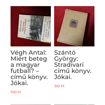
Végh Antal:
Szántó
Miért beteg
György:
a magyar
Stradivari
futball? –
című könyv.
című könyv.
Jókai.
Jókai.
350
Ft
700
Ft