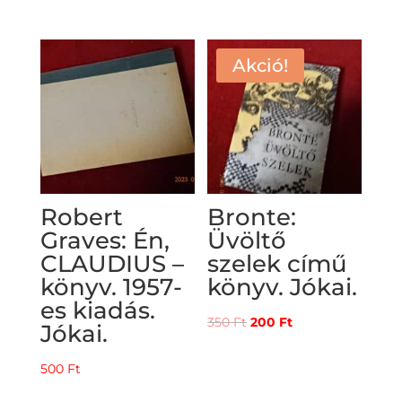
price
price
was:
is:
2500 Ft.
1250 Ft.
Akció!
Robert
Bronte:
Graves: Én,
Üvöltő
CLAUDIUS –
szelek című
könyv. 1957-
könyv. Jókai.
es kiadás.
Original
Current
350
Ft
200
Ft
Jókai.
price
price
was:
is:
500
Ft
350 Ft.
200 Ft.