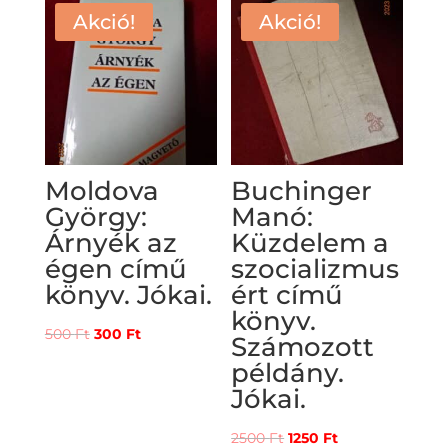
2000 Ft.
1100 Ft.
Akció!
Akció!
Moldova
Buchinger
György:
Manó:
Árnyék az
Küzdelem a
égen című
szocializmus
könyv. Jókai.
ért című
könyv.
Original
Current
500
Ft
300
Ft
Számozott
price
price
példány.
was:
is:
Jókai.
500 Ft.
300 Ft.
Original
Current
2500
Ft
1250
Ft