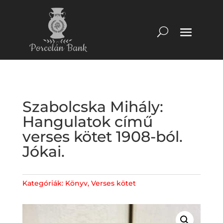
Szabolcska Mihály:
Hangulatok című
verses kötet 1908-ból.
Jókai.
Kategóriák:
Könyv
,
Verses kötet