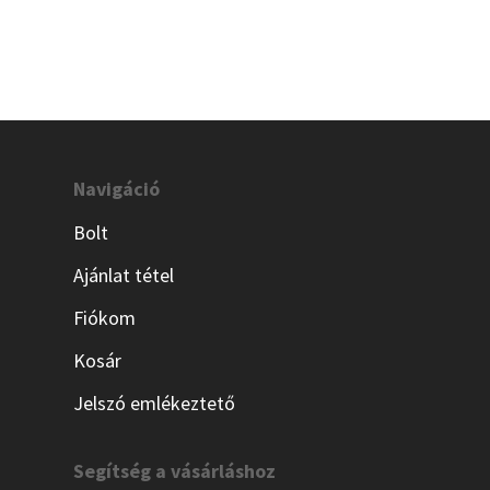
5000 Ft.
3000 Ft.
Navigáció
Bolt
Ajánlat tétel
Fiókom
Kosár
Jelszó emlékeztető
Segítség a vásárláshoz