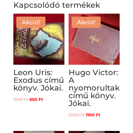
Kapcsolódó termékek
Akció!
Akció!
Leon Uris:
Hugo Victor:
Exodus című
A
könyv. Jókai.
nyomorultak
című könyv.
Original
Current
1200
Ft
650
Ft
Jókai.
price
price
was:
is:
Original
Current
2000
Ft
1100
Ft
1200 Ft.
650 Ft.
price
price
was:
is: