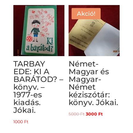
Akció!
TARBAY
Német-
EDE: KI A
Magyar és
BARÁTOD? –
Magyar-
könyv. –
Német
1977-es
kéziszótár:
kiadás.
könyv. Jókai.
Jókai.
Original
Current
5000
Ft
3000
Ft
price
price
1000
Ft
was:
is: