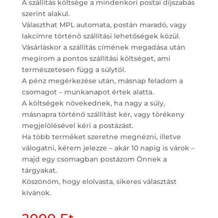
A szállítás költsége a mindenkori postai díjszabás
szerint alakul.
Választhat MPL automata, postán maradó, vagy
lakcímre történő szállítási lehetőségek közül.
Vásárláskor a szállítás címének megadása után
megírom a pontos szállítási költséget, ami
természetesen függ a súlytól.
A pénz megérkezése után, másnap feladom a
csomagot – munkanapot értek alatta.
A költségek növekednek, ha nagy a súly,
másnapra történő szállítást kér, vagy törékeny
megjelölésével kéri a postázást.
Ha több terméket szeretne megnézni, illetve
válogatni, kérem jelezze – akár 10 napig is várok –
majd egy csomagban postázom Önnek a
tárgyakat.
Köszönöm, hogy elolvasta, sikeres választást
kívánok.