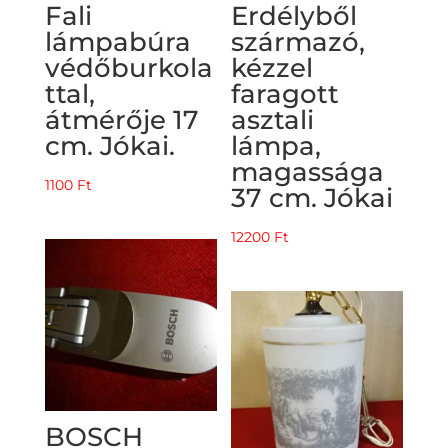
Fali
Erdélyből
lámpabúra
származó,
védőburkola
kézzel
ttal,
faragott
átmérője 17
asztali
cm. Jókai.
lámpa,
magassága
1100
Ft
37 cm. Jókai
12200
Ft
BOSCH