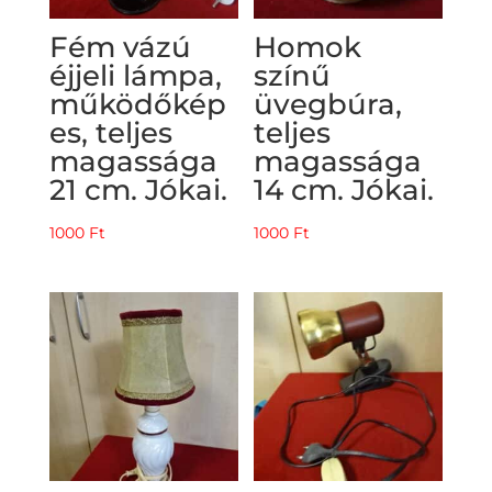
Fém vázú
Homok
éjjeli lámpa,
színű
működőkép
üvegbúra,
es, teljes
teljes
magassága
magassága
21 cm. Jókai.
14 cm. Jókai.
1000
Ft
1000
Ft