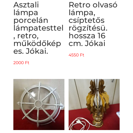
Asztali
Retro olvasó
lámpa
lámpa,
porcelán
csíptetős
lámpatesttel
rögzítésü.
, retro,
hossza 16
működőkép
cm. Jókai
es. Jókai.
4550
Ft
2000
Ft