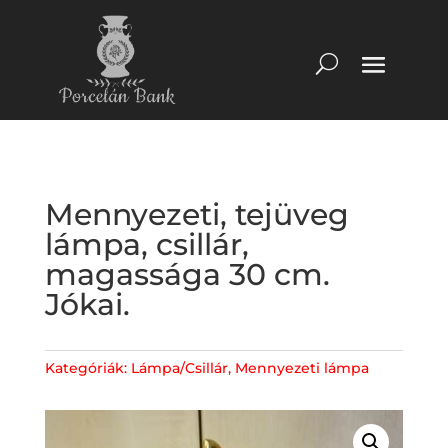
Mennyezeti, tejüveg
lámpa, csillár,
magassága 30 cm.
Jókai.
Kategóriák:
Lámpa/Csillár
,
Mennyezeti lámpa