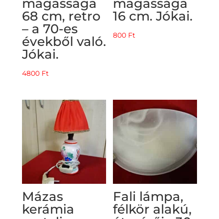
magassága
magassága
68 cm, retro
16 cm. Jókai.
– a 70-es
800
Ft
évekből való.
Jókai.
4800
Ft
Mázas
Fali lámpa,
kerámia
félkör alakú,