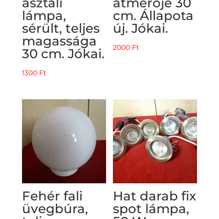
asztali
átmérője 30
lámpa,
cm. Állapota
sérült, teljes
új. Jókai.
magassága
2000
Ft
30 cm. Jókai.
1300
Ft
Fehér fali
Hat darab fix
üvegbúra,
spot lámpa,