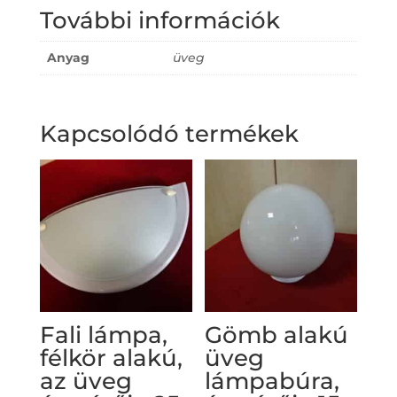
További információk
Anyag
üveg
Kapcsolódó termékek
Fali lámpa,
Gömb alakú
félkör alakú,
üveg
az üveg
lámpabúra,