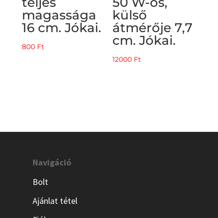
teljes
50 W-os,
magassága
külső
16 cm. Jókai.
átmérője 7,7
cm. Jókai.
800
Ft
12000
Ft
Navigáció
Bolt
Ajánlat tétel