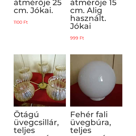
átmérője 25
átmérője 15
cm. Jókai.
cm. Alig
használt.
1100
Ft
Jókai
999
Ft
Ötágú
Fehér fali
üvegcsillár,
üvegbúra,
teljes
teljes