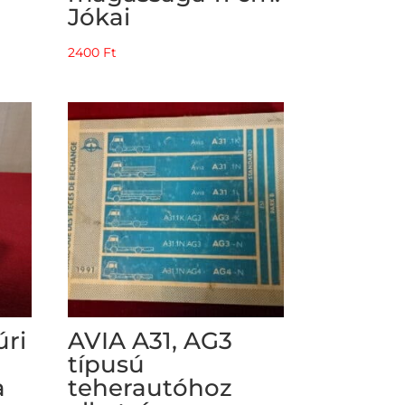
Jókai
2400
Ft
úri
AVIA A31, AG3
típusú
a
teherautóhoz