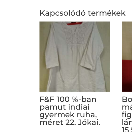
Kapcsolódó termékek
F&F 100 %-ban
Bo
pamut indiai
má
gyermek ruha,
fi
méret 22. Jókai.
lá
15