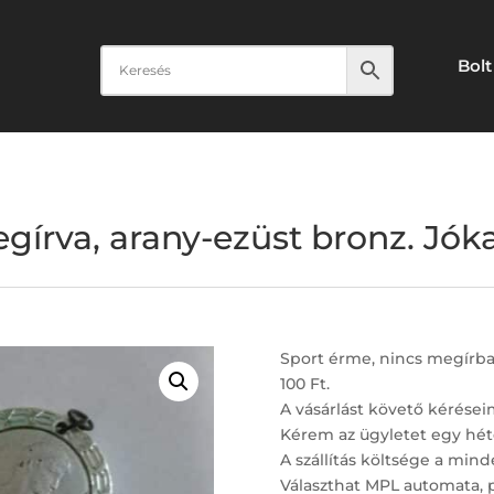
Bolt
gírva, arany-ezüst bronz. Jóka
Sport érme, nincs megírba,
100 Ft.
A vásárlást követő kérései
Kérem az ügyletet egy hét
A szállítás költsége a minde
Választhat MPL automata, 