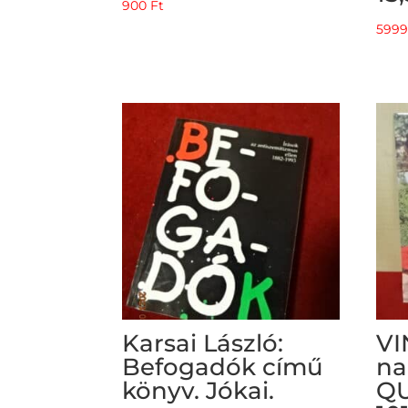
900
Ft
599
Karsai László:
VI
Befogadók című
na
könyv. Jókai.
QU