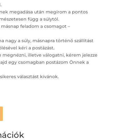
.
ímének megadása után megírom a pontos
ermészetesen függ a súlytól.
 másnap feladom a csomagot –
 nagy a súly, másnapra történő szállítást
lésével kéri a postázást.
megnézni, illetve válogatni, kérem jelezze
– majd egy csomagban postázom Önnek a
sikeres választást kívánok.
mációk