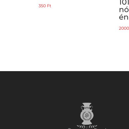
10
350
Ft
nó
én
200