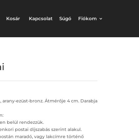
Kosár
Kapcsolat
Súgó
Fiókom
i
 arany-ezüst-bronz. Átmérője 4 cm. Darabja
m:
en belül rendezzük.
nkori postai díjszabás szerint alakul.
postán maradó, vagy lakcímre történő