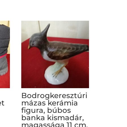
Bodrogkeresztúri
et
mázas kerámia
figura, búbos
banka kismadár,
magassága 11 cm.