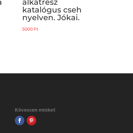
a
alkatrész
katalógus cseh
nyelven. Jókai.
5000
Ft
Kövessen minket