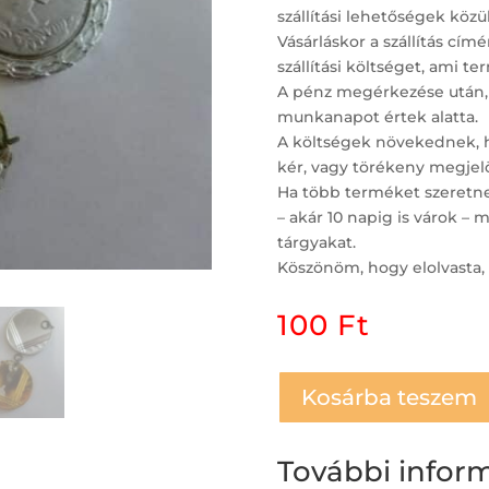
szállítási lehetőségek közül
Vásárláskor a szállítás c
szállítási költséget, ami t
A pénz megérkezése után,
munkanapot értek alatta.
A költségek növekednek, ha
kér, vagy törékeny megjelö
Ha több terméket szeretne 
– akár 10 napig is várok 
tárgyakat.
Köszönöm, hogy elolvasta, 
100
Ft
Kosárba teszem
További infor