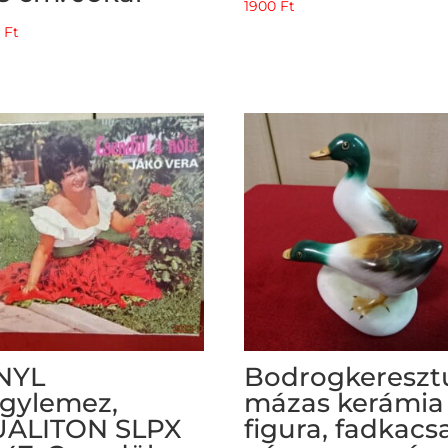
1900
Ft
9
Ft
NYL
Bodrogkereszt
gylemez,
mázas kerámia
ALITON SLPX
figura, fadkacs