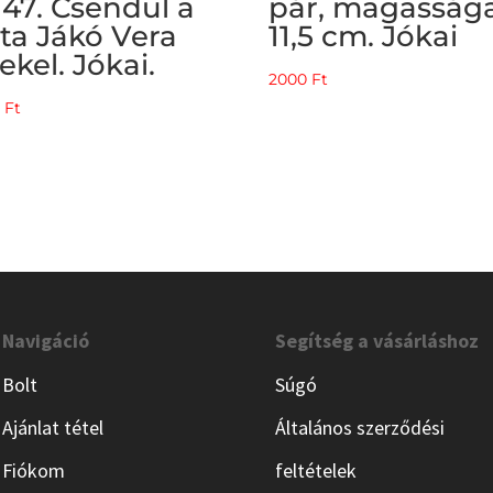
147. Csendül a
pár, magasság
ta Jákó Vera
11,5 cm. Jókai
ekel. Jókai.
2000
Ft
0
Ft
Navigáció
Segítség a vásárláshoz
Bolt
Súgó
Ajánlat tétel
Általános szerződési
Fiókom
feltételek