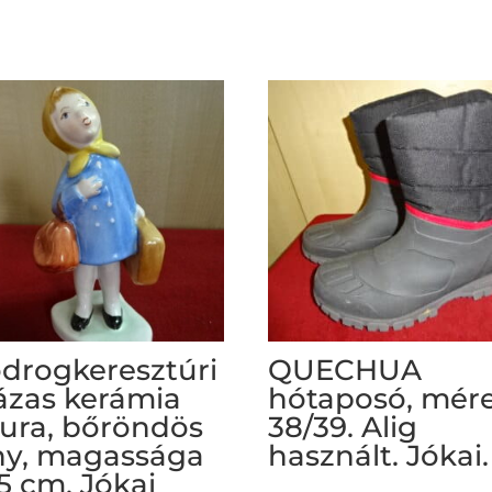
drogkeresztúri
QUECHUA
zas kerámia
hótaposó, mér
gura, bőröndös
38/39. Alig
ny, magassága
használt. Jókai.
,5 cm. Jókai