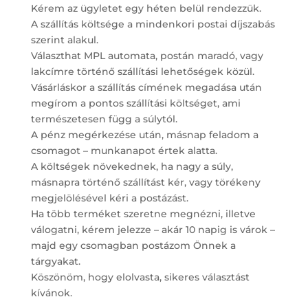
Kérem az ügyletet egy héten belül rendezzük.
A szállítás költsége a mindenkori postai díjszabás
szerint alakul.
Választhat MPL automata, postán maradó, vagy
lakcímre történő szállítási lehetőségek közül.
Vásárláskor a szállítás címének megadása után
megírom a pontos szállítási költséget, ami
természetesen függ a súlytól.
A pénz megérkezése után, másnap feladom a
csomagot – munkanapot értek alatta.
A költségek növekednek, ha nagy a súly,
másnapra történő szállítást kér, vagy törékeny
megjelölésével kéri a postázást.
Ha több terméket szeretne megnézni, illetve
válogatni, kérem jelezze – akár 10 napig is várok –
majd egy csomagban postázom Önnek a
tárgyakat.
Köszönöm, hogy elolvasta, sikeres választást
kívánok.