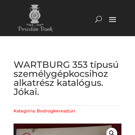
WARTBURG 353 típusú
személygépkocsihoz
alkatrész katalógus.
Jókai.
Kategória:
Bodrogkeresztúri