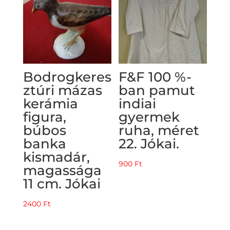
Bodrogkeres
F&F 100 %-
ztúri mázas
ban pamut
kerámia
indiai
figura,
gyermek
búbos
ruha, méret
banka
22. Jókai.
kismadár,
900
Ft
magassága
11 cm. Jókai
2400
Ft