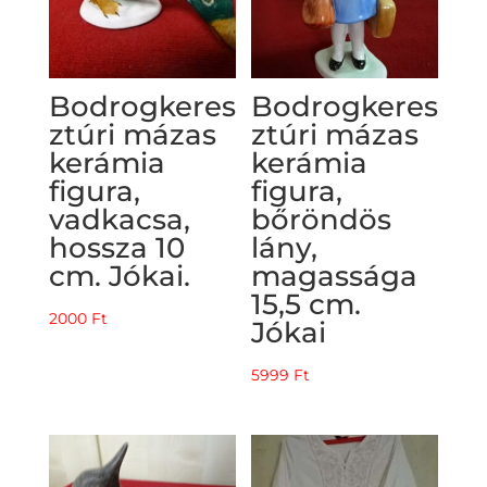
Bodrogkeres
Bodrogkeres
ztúri mázas
ztúri mázas
kerámia
kerámia
figura,
figura,
vadkacsa,
bőröndös
hossza 10
lány,
cm. Jókai.
magassága
15,5 cm.
2000
Ft
Jókai
5999
Ft