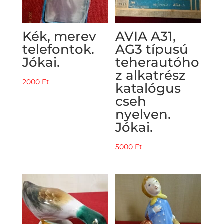
Kék, merev
AVIA A31,
telefontok.
AG3 típusú
Jókai.
teherautóho
z alkatrész
2000
Ft
katalógus
cseh
nyelven.
Jókai.
5000
Ft