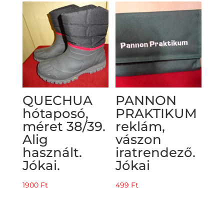
QUECHUA
PANNON
hótaposó,
PRAKTIKUM
méret 38/39.
reklám,
Alig
vászon
használt.
iratrendező.
Jókai.
Jókai
1900
Ft
499
Ft