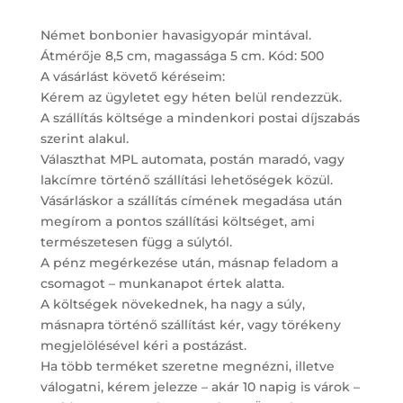
Német bonbonier havasigyopár mintával.
Átmérője 8,5 cm, magassága 5 cm. Kód: 500
A vásárlást követő kéréseim:
Kérem az ügyletet egy héten belül rendezzük.
A szállítás költsége a mindenkori postai díjszabás
szerint alakul.
Választhat MPL automata, postán maradó, vagy
lakcímre történő szállítási lehetőségek közül.
Vásárláskor a szállítás címének megadása után
megírom a pontos szállítási költséget, ami
természetesen függ a súlytól.
A pénz megérkezése után, másnap feladom a
csomagot – munkanapot értek alatta.
A költségek növekednek, ha nagy a súly,
másnapra történő szállítást kér, vagy törékeny
megjelölésével kéri a postázást.
Ha több terméket szeretne megnézni, illetve
válogatni, kérem jelezze – akár 10 napig is várok –