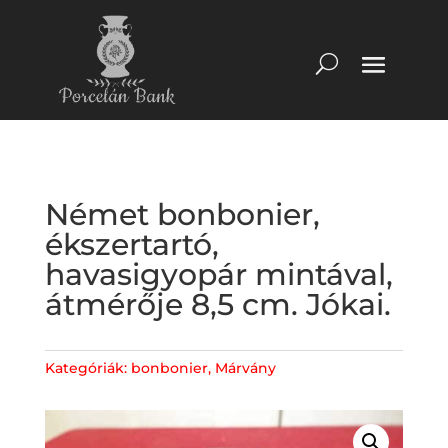
Német bonbonier,
ékszertartó,
havasigyopár mintával,
átmérője 8,5 cm. Jókai.
Kategóriák:
bonbonier
,
Márvány