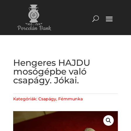
Hengeres HAJDU
mosógépbe való
csapágy. Jókai.
Kategóriák:
Csapágy
,
Fémmunka