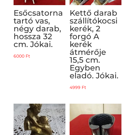
Esőcsatorna
Kettő darab
tartó vas,
szállítókocsi
négy darab,
kerék, 2
hossza 32
forgó A
cm. Jókai.
kerék
átmérője
6000
Ft
15,5 cm.
Egyben
eladó. Jókai.
4999
Ft