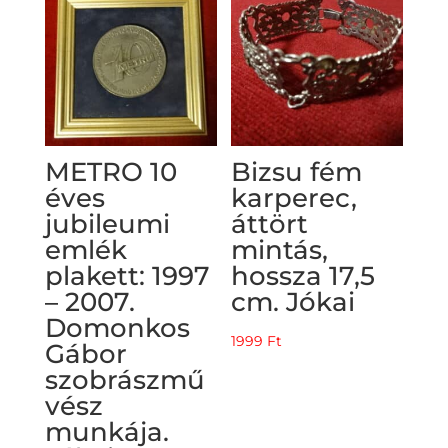
METRO 10
Bizsu fém
éves
karperec,
jubileumi
áttört
emlék
mintás,
plakett: 1997
hossza 17,5
– 2007.
cm. Jókai
Domonkos
1999
Ft
Gábor
szobrászmű
vész
munkája.