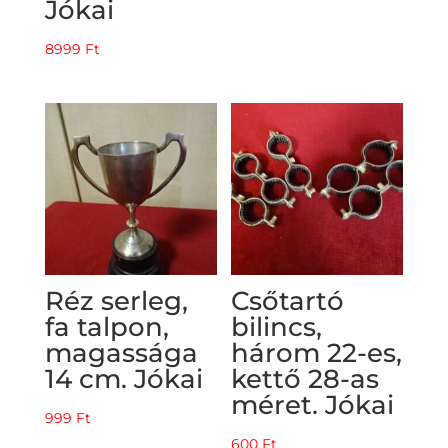
Jókai
8999
Ft
Réz serleg,
Csőtartó
fa talpon,
bilincs,
magassága
három 22-es,
14 cm. Jókai
kettő 28-as
méret. Jókai
999
Ft
600
Ft