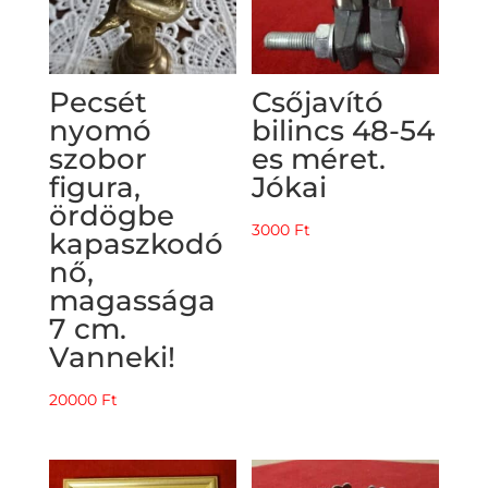
Pecsét
Csőjavító
nyomó
bilincs 48-54
szobor
es méret.
figura,
Jókai
ördögbe
3000
Ft
kapaszkodó
nő,
magassága
7 cm.
Vanneki!
20000
Ft