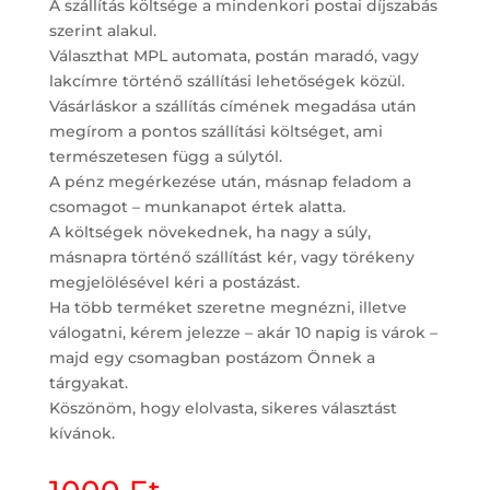
A szállítás költsége a mindenkori postai díjszabás
szerint alakul.
Választhat MPL automata, postán maradó, vagy
lakcímre történő szállítási lehetőségek közül.
Vásárláskor a szállítás címének megadása után
megírom a pontos szállítási költséget, ami
természetesen függ a súlytól.
A pénz megérkezése után, másnap feladom a
csomagot – munkanapot értek alatta.
A költségek növekednek, ha nagy a súly,
másnapra történő szállítást kér, vagy törékeny
megjelölésével kéri a postázást.
Ha több terméket szeretne megnézni, illetve
válogatni, kérem jelezze – akár 10 napig is várok –
majd egy csomagban postázom Önnek a
tárgyakat.
Köszönöm, hogy elolvasta, sikeres választást
kívánok.