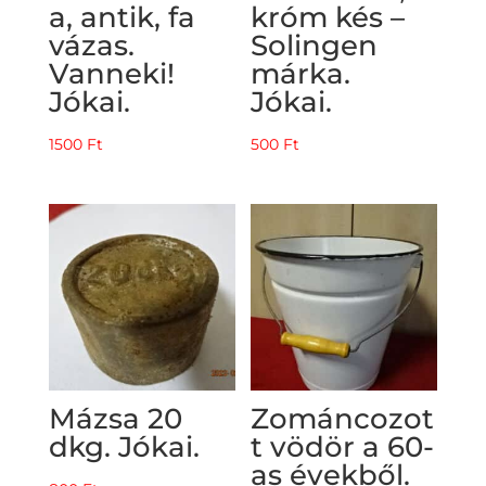
a, antik, fa
króm kés –
vázas.
Solingen
Vanneki!
márka.
Jókai.
Jókai.
1500
Ft
500
Ft
Mázsa 20
Zománcozot
dkg. Jókai.
t vödör a 60-
as évekből.