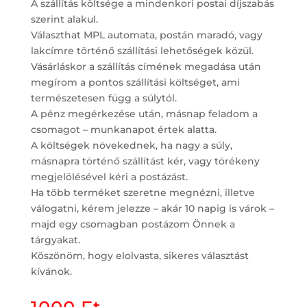
A szállítás költsége a mindenkori postai díjszabás
szerint alakul.
Választhat MPL automata, postán maradó, vagy
lakcímre történő szállítási lehetőségek közül.
Vásárláskor a szállítás címének megadása után
megírom a pontos szállítási költséget, ami
természetesen függ a súlytól.
A pénz megérkezése után, másnap feladom a
csomagot – munkanapot értek alatta.
A költségek növekednek, ha nagy a súly,
másnapra történő szállítást kér, vagy törékeny
megjelölésével kéri a postázást.
Ha több terméket szeretne megnézni, illetve
válogatni, kérem jelezze – akár 10 napig is várok –
majd egy csomagban postázom Önnek a
tárgyakat.
Köszönöm, hogy elolvasta, sikeres választást
kívánok.