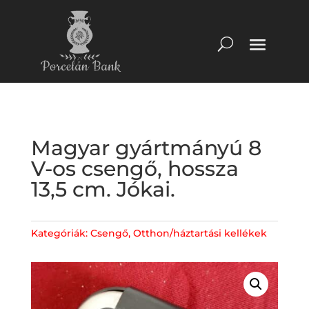
Magyar gyártmányú 8
V-os csengő, hossza
13,5 cm. Jókai.
Kategóriák:
Csengő
,
Otthon/háztartási kellékek