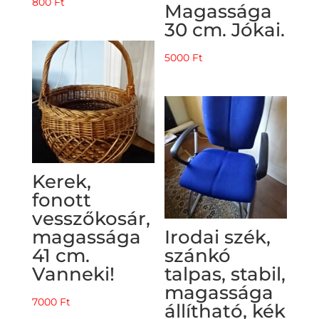
800
Ft
Magassága
30 cm. Jókai.
5000
Ft
Kerek,
fonott
vesszőkosár,
magassága
Irodai szék,
41 cm.
szánkó
Vanneki!
talpas, stabil,
magassága
7000
Ft
állítható, kék