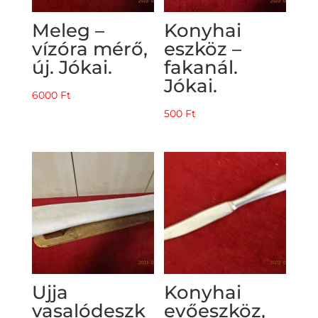
Meleg –
Konyhai
vízóra mérő,
eszköz –
új. Jókai.
fakanál.
Jókai.
6000
Ft
500
Ft
Ujja
Konyhai
vasalódeszk
evőeszköz,