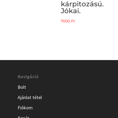
kárpitozású.
Jókai.
7000
Ft
Navigáció
Bolt
Ajánlat tétel
Fiókom
Kosár