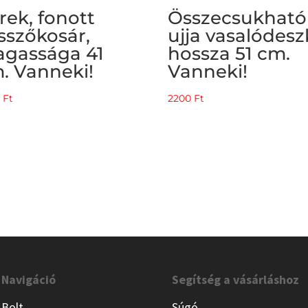
rek, fonott
Összecsukható
sszőkosár,
ujja vasalódesz
gassága 41
hossza 51 cm.
. Vanneki!
Vanneki!
0
Ft
2200
Ft
Navigáció
Segítség a vásárláshoz
Bolt
Súgó