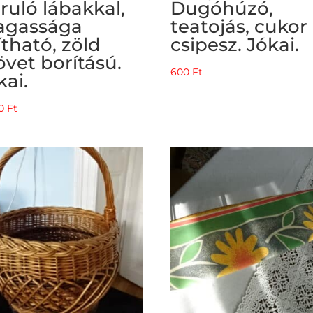
ruló lábakkal,
Dugóhúzó,
gassága
teatojás, cukor
lítható, zöld
csipesz. Jókai.
övet borítású.
600
Ft
kai.
00
Ft