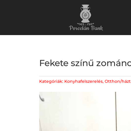
Fekete színű zománco
Kategóriák:
Konyhafelszerelés
,
Otthon/házta