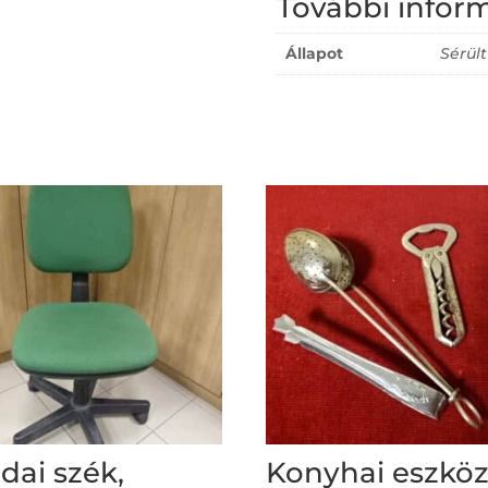
További infor
Állapot
Sérült
odai szék,
Konyhai eszköz