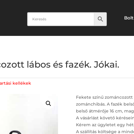
Bolt
zott lábos és fazék. Jókai.
rtási kellékek
Fekete színű zománcozott 
zománchibás. A fazék bels
belső átmérője 16 cm, mag
A vásárlást követő kérései
Kérem az ügyletet egy hét
A szállítás költsége a minde