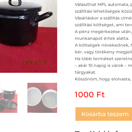
Választhat MPL automata, 
szállítási lehetőségek közül
Vásárláskor a szállítás c
szállítási költséget, ami t
A pénz megérkezése után,
munkanapot értek alatta.
A költségek növekednek, ha
kér, vagy törékeny megjelö
Ha több terméket szeretne 
– akár 10 napig is várok 
tárgyakat.
Köszönöm, hogy elolvasta, 
1000
Ft
Kosárba teszem