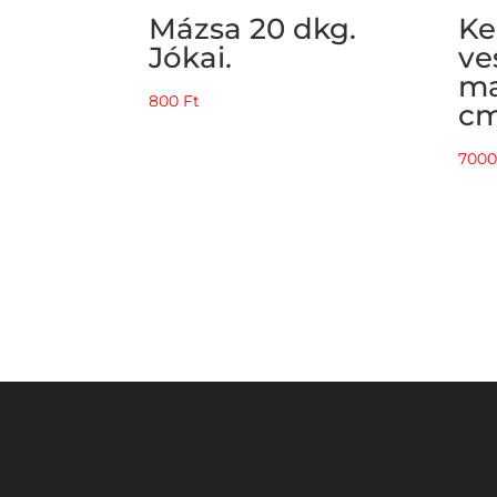
Mázsa 20 dkg.
Ke
Jókai.
ve
ma
800
Ft
cm
700