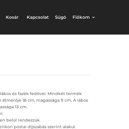
Kosár
Kapcsolat
Súgó
Fiókom
lábos és fazék fedővel. Mindkét termék
ő átmérője 18 cm, magassága 9 cm. A lábos
assága 13 cm.
m:
en belül rendezzük.
nkori postai díjszabás szerint alakul.