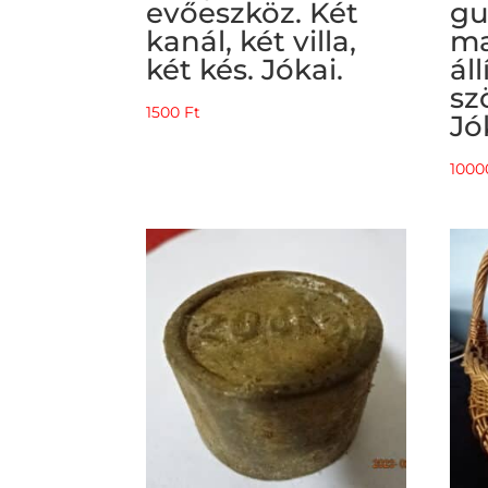
evőeszköz. Két
gu
kanál, két villa,
ma
két kés. Jókai.
ál
sz
1500
Ft
Jó
100