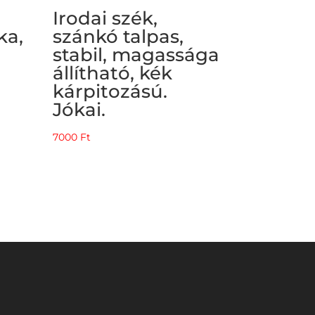
Irodai szék,
ka,
szánkó talpas,
stabil, magassága
állítható, kék
kárpitozású.
Jókai.
7000
Ft