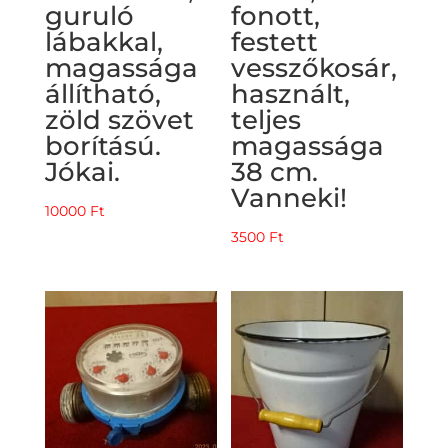
guruló
fonott,
lábakkal,
festett
magassága
vesszőkosár,
állítható,
használt,
zöld szövet
teljes
borítású.
magassága
Jókai.
38 cm.
Vanneki!
10000
Ft
3500
Ft