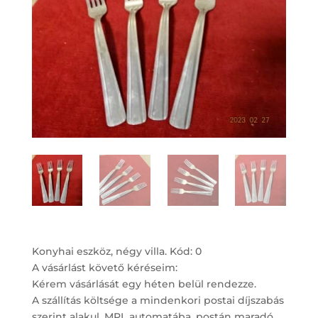
Konyhai eszköz, négy villa. Kód: 0
A vásárlást követő kéréseim:
Kérem vásárlását egy héten belül rendezze.
A szállítás költsége a mindenkori postai díjszabás
szerint alakul. MPL automatába, postán maradó,