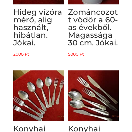
Hideg vízóra
Zománcozot
mérő, alig
t vödör a 60-
használt,
as évekből.
hibátlan.
Magassága
Jókai.
30 cm. Jókai.
2000
Ft
5000
Ft
Konyhai
Konyhai