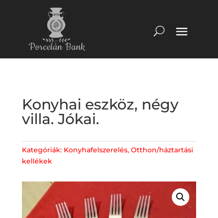
Konyhai eszköz, négy
villa. Jókai.
Kategóriák:
Konyhafelszerelés
,
Otthon/háztartási
kellékek