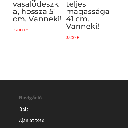
vasalódeszk
teljes
a, hossza 51
magassága
cm. Vanneki!
41 cm.
Vanneki!
2200
Ft
3500
Ft
Navigáció
Bolt
Ajánlat tétel