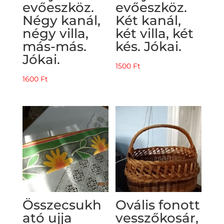
evőeszköz.
evőeszköz.
Négy kanál,
Két kanál,
négy villa,
két villa, két
más-más.
kés. Jókai.
Jókai.
1500
Ft
1600
Ft
Összecsukh
Ovális fonott
ató ujja
vesszőkosár,