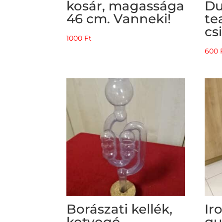
kosár, magassága
Du
46 cm. Vanneki!
te
cs
1000
Ft
600
Borászati kellék,
Ir
kotyogó,
gu