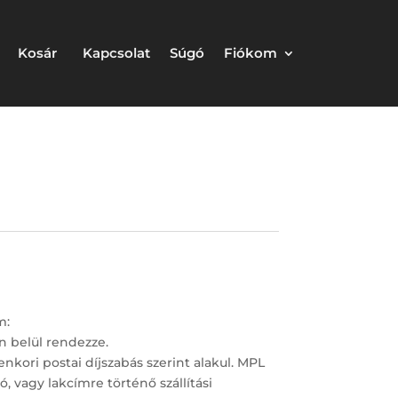
Kosár
Kapcsolat
Súgó
Fiókom
m:
n belül rendezze.
enkori postai díjszabás szerint alakul. MPL
 vagy lakcímre történő szállítási