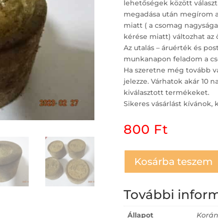
lehetőségek között választh
megadása után megírom a po
miatt ( a csomag nagysága,
kérése miatt) változhat az 
Az utalás – áruérték és po
munkanapon feladom a cs
Ha szeretne még tovább vá
jelezze. Várhatok akár 10 
kiválasztott termékeket.
Sikeres vásárlást kívánok, 
800
Ft
Kosárba teszem
További infor
Állapot
Korán