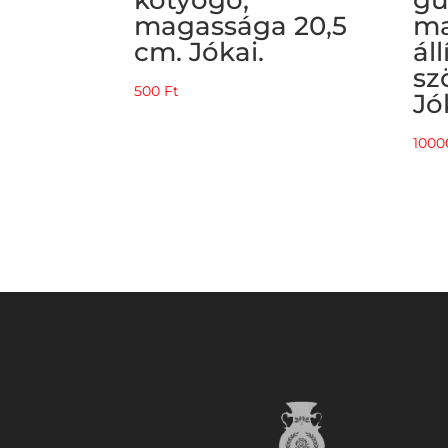
magassága 20,5
ma
cm. Jókai.
ál
sz
500
Ft
Jó
100