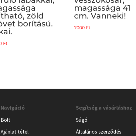
gassága
magassága 41
lítható, zöld
cm. Vanneki!
övet borítású.
7000
Ft
kai.
00
Ft
Navigáció
Segítség a vásárláshoz
Bolt
Súgó
Ajánlat tétel
Általános szerződési