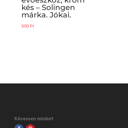
kés – Solingen
márka. Jókai.
500
Ft
Kövessen minket