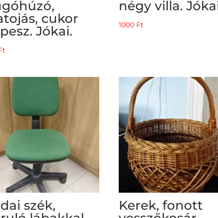
góhúzó,
négy villa. Jókai
atojás, cukor
1000
Ft
ipesz. Jókai.
Ft
odai szék,
Kerek, fonott
ruló lábakkal,
vesszőkosár,