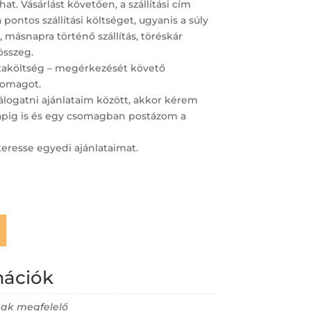
at. Vásárlást követően, a szállítási cím
ntos szállítási költséget, ugyanis a súly
 másnapra történő szállítás, töréskár
összeg.
staköltség – megérkezését követő
omagot.
logatni ajánlataim között, akkor kérem
napig is és egy csomagban postázom a
keresse egyedi ajánlataimat.
mációk
ak megfelelő