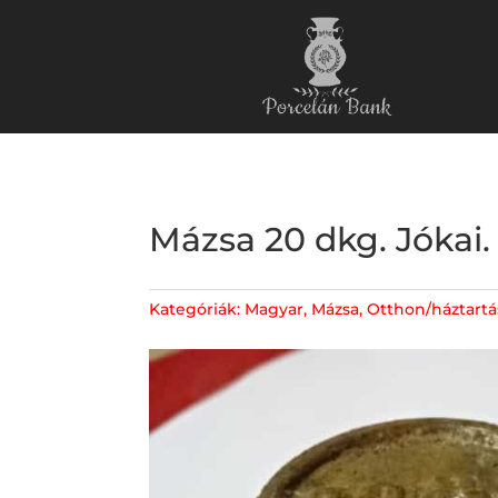
Mázsa 20 dkg. Jókai.
Kategóriák:
Magyar
,
Mázsa
,
Otthon/háztartá