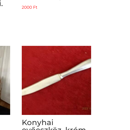
.
2000
Ft
Konyhai
evőeszköz, króm