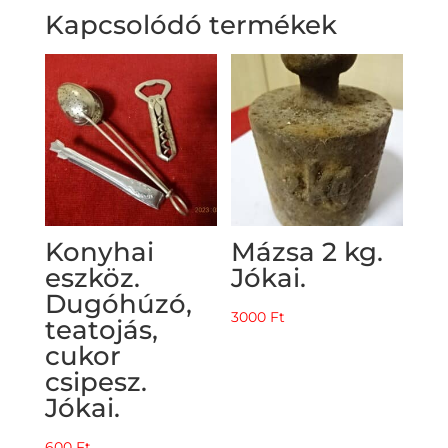
Kapcsolódó termékek
Konyhai
Mázsa 2 kg.
eszköz.
Jókai.
Dugóhúzó,
3000
Ft
teatojás,
cukor
csipesz.
Jókai.
600
Ft