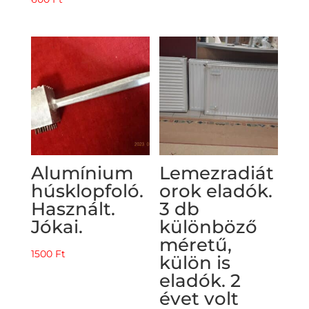
Alumínium
Lemezradiát
húsklopfoló.
orok eladók.
Használt.
3 db
Jókai.
különböző
méretű,
1500
Ft
külön is
eladók. 2
évet volt