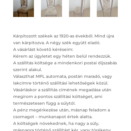
Kárpitozott székek az 1920-as évekből. Mind újra
van kárpitozva. A négy szék együtt eladó.
A vásárlást követő kéréseim:
Kérem az ügyletet egy héten belül rendezzük.
A szállítás költsége a mindenkori postai díjszabás
szerint alakul.
Választhat MPL automata, postán maradó, vagy
lakcímre történő szállítási lehetőségek közül.
Vásárláskor a szállítás címének megadása után
megírom a pontos szállítási költséget, ami
természetesen függ a súlytól.
A pénz megérkezése után, másnap feladom a
csomagot – munkanapot értek alatta.
A költségek növekednek, ha nagy a súly,
másnapra történő szállítást kér, vagy törékeny