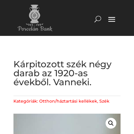
Kárpitozott szék négy
darab az 1920-as
évekből. Vanneki.
Kategóriák:
Otthon/háztartási kellékek
,
Szék