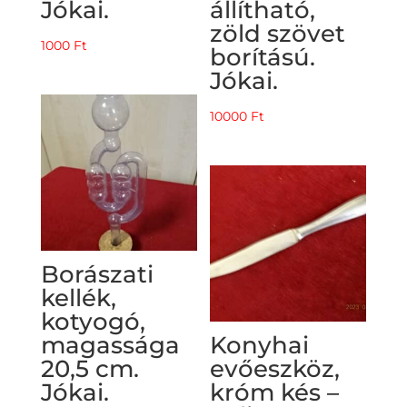
Jókai.
állítható,
zöld szövet
1000
Ft
borítású.
Jókai.
10000
Ft
Borászati
kellék,
kotyogó,
magassága
Konyhai
20,5 cm.
evőeszköz,
Jókai.
króm kés –