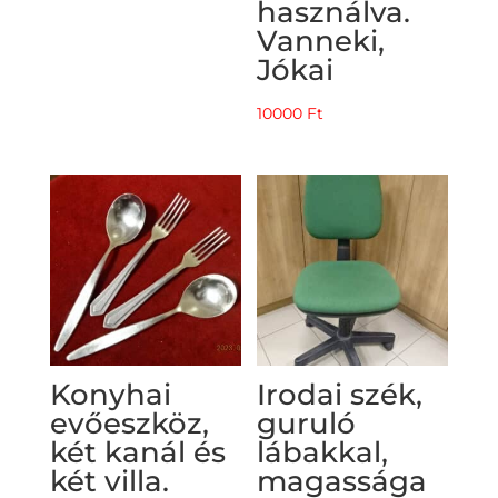
használva.
Vanneki,
Jókai
10000
Ft
Konyhai
Irodai szék,
evőeszköz,
guruló
két kanál és
lábakkal,
két villa.
magassága