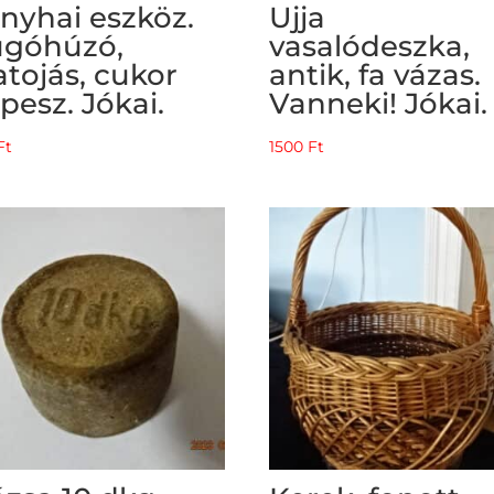
nyhai eszköz.
Ujja
góhúzó,
vasalódeszka,
atojás, cukor
antik, fa vázas.
ipesz. Jókai.
Vanneki! Jókai.
Ft
1500
Ft