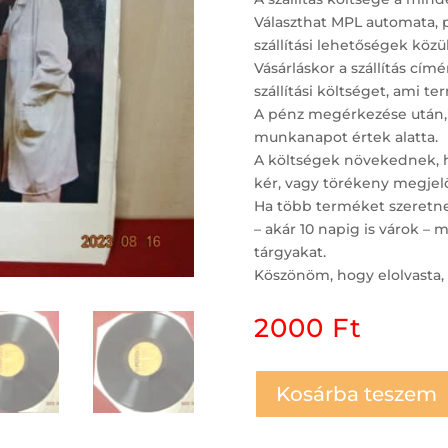
Választhat MPL automata, 
szállítási lehetőségek közül
Vásárláskor a szállítás c
szállítási költséget, ami t
A pénz megérkezése után,
munkanapot értek alatta.
A költségek növekednek, ha
kér, vagy törékeny megjelö
Ha több terméket szeretne 
– akár 10 napig is várok 
tárgyakat.
Köszönöm, hogy elolvasta, 
2000
Ft
Kosárba teszem