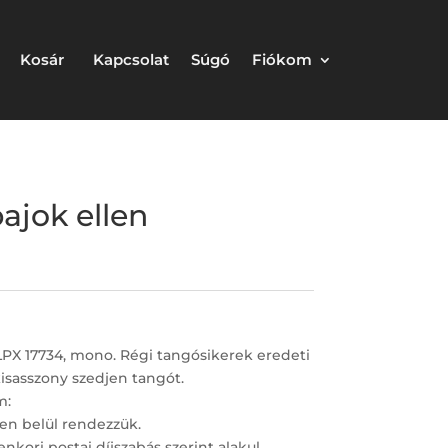
Kosár
Kapcsolat
Súgó
Fiókom
ajok ellen
PX 17734, mono. Régi tangósikerek eredeti
 kisasszony szedjen tangót.
m:
en belül rendezzük.
nkori postai díjszabás szerint alakul.