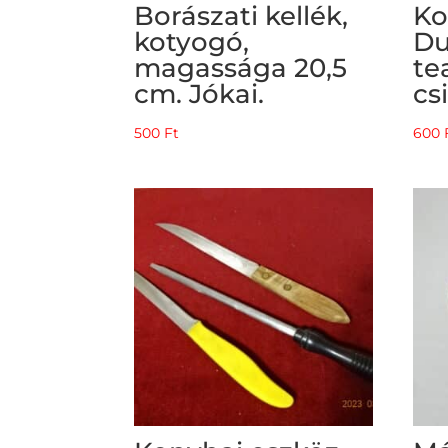
Borászati kellék,
Ko
kotyogó,
Du
magassága 20,5
te
cm. Jókai.
cs
500
Ft
600