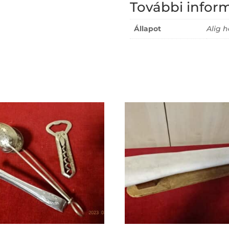
További infor
Állapot
Alig h