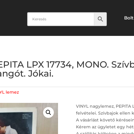
Bolt
PITA LPX 17734, MONO. Szívb
angót. Jókai.
YL lemez
VINYL nagylemez, PEPITA L
felvételei. Szívbajok ellen
A vásárlást követő kérései
Kérem az ügyletet egy hét
A szállítás költsége a minde