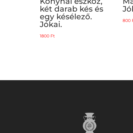
Konyhai eszköz,
Má
két darab kés és
Jó
egy késélező.
800
Jókai.
1800
Ft