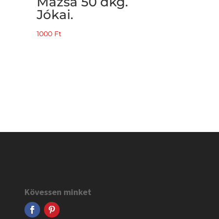
Mázsa 50 dkg.
Jókai.
1000
Ft
Kövessen minket