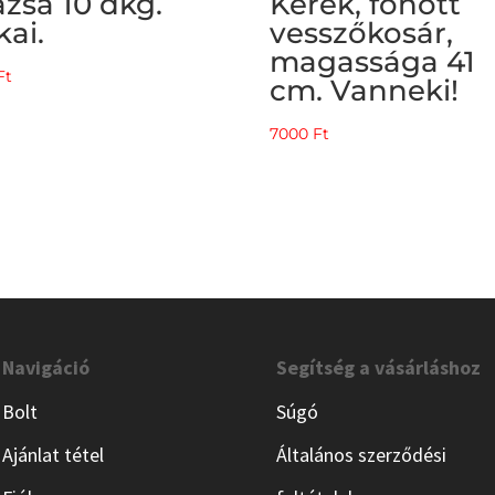
zsa 10 dkg.
Kerek, fonott
kai.
vesszőkosár,
magassága 41
Ft
cm. Vanneki!
7000
Ft
Navigáció
Segítség a vásárláshoz
Bolt
Súgó
Ajánlat tétel
Általános szerződési