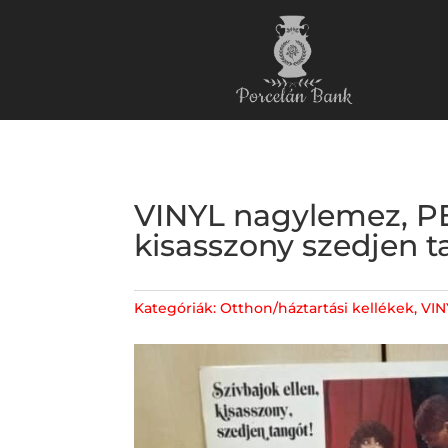
VINYL nagylemez, PE
kisasszony szedjen t
Kategóriák:
Otthon/háztartási kellékek
,
VIN