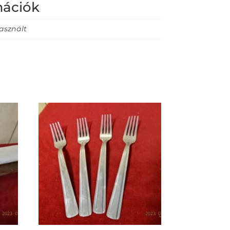
mációk
asznált