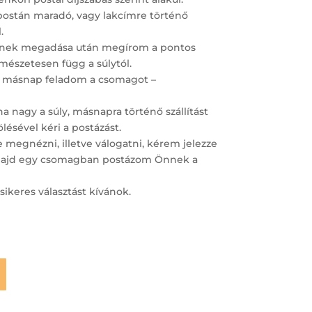
postán maradó, vagy lakcímre történő
.
ímének megadása után megírom a pontos
ermészetesen függ a súlytól.
 másnap feladom a csomagot –
 nagy a súly, másnapra történő szállítást
lésével kéri a postázást.
megnézni, illetve válogatni, kérem jelezze
– majd egy csomagban postázom Önnek a
sikeres választást kívánok.