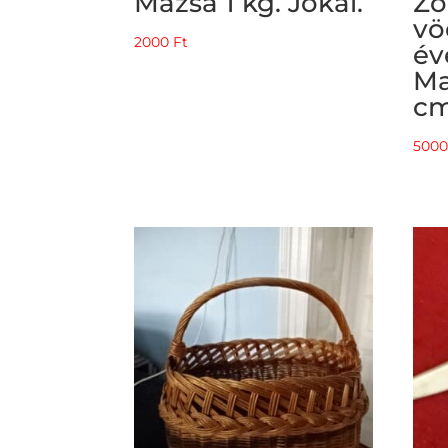
Mázsa 1 kg. Jókai.
Zo
vö
2000
Ft
év
Ma
cm
500