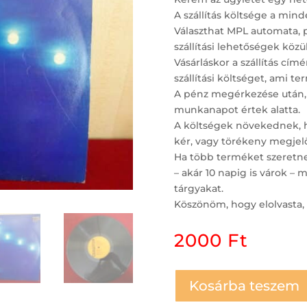
A szállítás költsége a minde
Választhat MPL automata, 
szállítási lehetőségek közül
Vásárláskor a szállítás c
szállítási költséget, ami t
A pénz megérkezése után,
munkanapot értek alatta.
A költségek növekednek, ha
kér, vagy törékeny megjelö
Ha több terméket szeretne 
– akár 10 napig is várok 
tárgyakat.
Köszönöm, hogy elolvasta, 
2000
Ft
Kosárba teszem