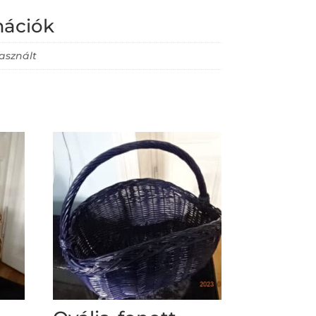
mációk
asznált