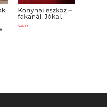
ok
Konyhai eszköz –
fakanál. Jókai.
500
Ft
s