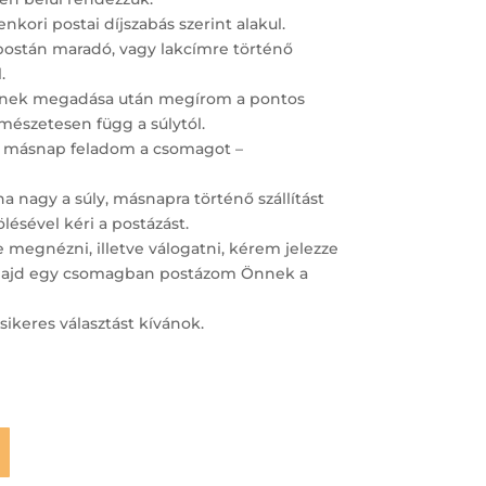
nkori postai díjszabás szerint alakul.
postán maradó, vagy lakcímre történő
.
ímének megadása után megírom a pontos
ermészetesen függ a súlytól.
 másnap feladom a csomagot –
 nagy a súly, másnapra történő szállítást
lésével kéri a postázást.
megnézni, illetve válogatni, kérem jelezze
– majd egy csomagban postázom Önnek a
sikeres választást kívánok.