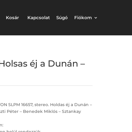
Kosár
Kapcsolat
Súgó
Fiókom
olsas éj a Dunán –
N SLPM 16657, stereo. Holdas éj a Dunán –
zti Péter – Benedek Miklós – Sztankay
m:
en belül rendezzük.