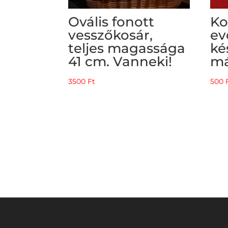
Ovális fonott
Ko
vesszőkosár,
ev
teljes magassága
ké
41 cm. Vanneki!
má
3500
Ft
500