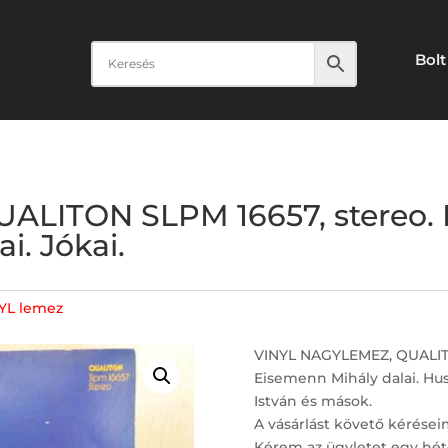
Bolt
ALITON SLPM 16657, stereo. H
i. Jókai.
YL lemez
VINYL NAGYLEMEZ, QUALITO
Eisemenn Mihály dalai. Hus
István és mások.
A vásárlást követő kérései
Kérem az ügyletet egy hét