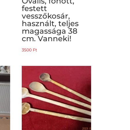
Ovális, fonott,
festett
vesszőkosár,
használt, teljes
magassága 38
cm. Vanneki!
3500
Ft