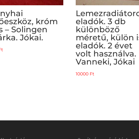
nyhai
Lemezradiátor
őeszköz, króm
eladók. 3 db
s – Solingen
különböző
rka. Jókai.
méretű, külön i
eladók. 2 évet
Ft
volt használva.
Vanneki, Jókai
10000
Ft