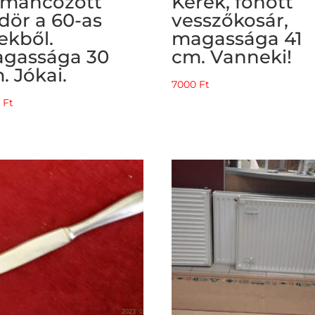
máncozott
Kerek, fonott
dör a 60-as
vesszőkosár,
ekből.
magassága 41
gassága 30
cm. Vanneki!
. Jókai.
7000
Ft
0
Ft