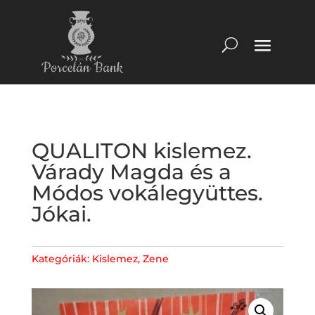
QUALITON kislemez.
Várady Magda és a
Módos vokálegyüttes.
Jókai.
Kategóriák:
Kislemez
,
Zene