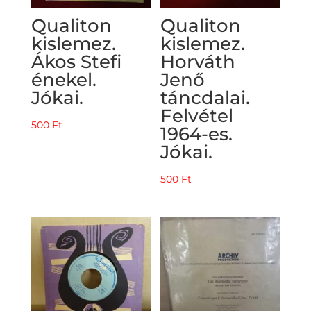
Qualiton
Qualiton
kislemez.
kislemez.
Ákos Stefi
Horváth
énekel.
Jenő
Jókai.
táncdalai.
Felvétel
500
Ft
1964-es.
Jókai.
500
Ft