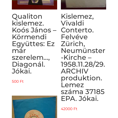
Qualiton
Kislemez,
kislemez.
Vivaldi
Koós János –
Conterto.
Körmendi
Felvéve
Együttes: Ez
Zürich,
már
Neumünster
szerelem…,
-Kirche –
Diagonál.
1958.11.28/29.
Jókai.
ARCHIV
produktion.
500
Ft
Lemez
száma 37185
EPA. Jókai.
42000
Ft