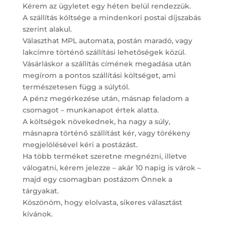
Kérem az ügyletet egy héten belül rendezzük.
A szállítás költsége a mindenkori postai díjszabás
szerint alakul.
Választhat MPL automata, postán maradó, vagy
lakcímre történő szállítási lehetőségek közül.
Vásárláskor a szállítás címének megadása után
megírom a pontos szállítási költséget, ami
természetesen függ a súlytól.
A pénz megérkezése után, másnap feladom a
csomagot – munkanapot értek alatta.
A költségek növekednek, ha nagy a súly,
másnapra történő szállítást kér, vagy törékeny
megjelölésével kéri a postázást.
Ha több terméket szeretne megnézni, illetve
válogatni, kérem jelezze – akár 10 napig is várok –
majd egy csomagban postázom Önnek a
tárgyakat.
Köszönöm, hogy elolvasta, sikeres választást
kívánok.