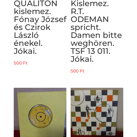
QUALITON
Kislemez.
kislemez.
R.T.
Fónay József
ODEMAN
és Czirok
spricht.
László
Damen bitte
énekel.
weghören.
Jókai.
TSF 13 011.
Jókai.
500
Ft
500
Ft