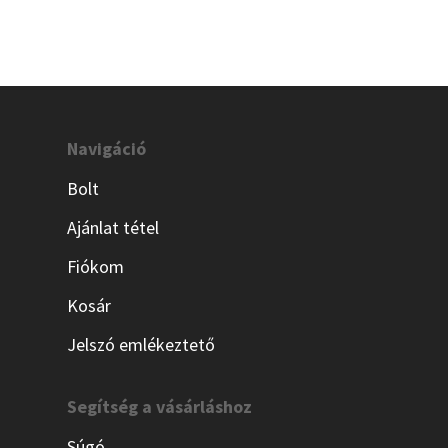
Navigáció
Bolt
Ajánlat tétel
Fiókom
Kosár
Jelszó emlékeztető
Segítség a vásárláshoz
Súgó