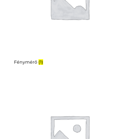
Fénymérő
(1)