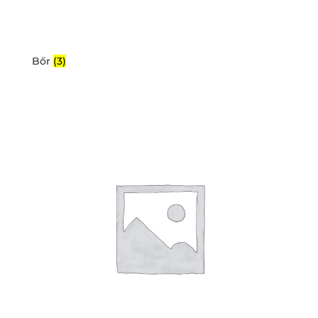
Bőr
(3)