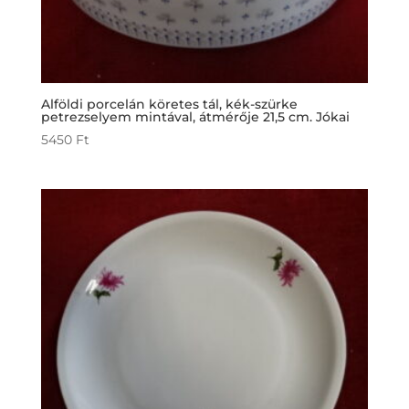
Alföldi porcelán köretes tál, kék-szürke
petrezselyem mintával, átmérője 21,5 cm. Jókai
5450
Ft