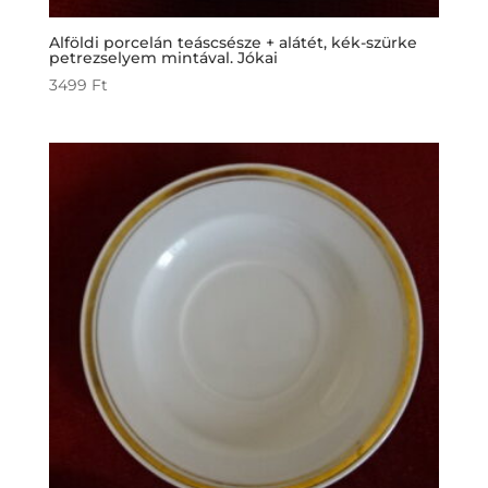
Alföldi porcelán teáscsésze + alátét, kék-szürke
petrezselyem mintával. Jókai
3499
Ft