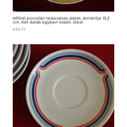
Alföldi porcelán teáscsésze alátét, átmérője 15,3
cm. Két darab egyben eladó. Jókai
630
Ft