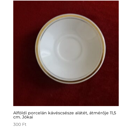
Alföldi porcelán kávéscsésze alátét, átmérője 11,5
cm. Jókai
300
Ft