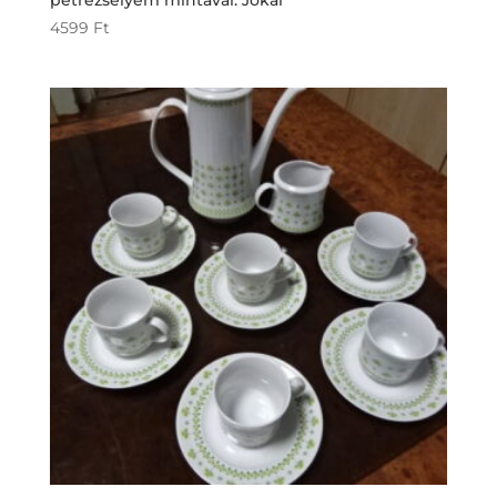
petrezselyem mintával. Jókai
4599
Ft