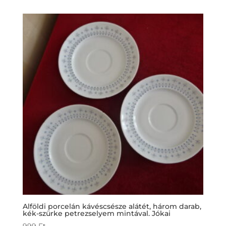
Alföldi porcelán kávéscsésze alátét, három darab,
kék-szürke petrezselyem mintával. Jókai
999
Ft