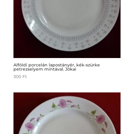
Alföldi porcelán lapostányér, kék-szürke
petrezselyem mintával. Jókai
300
Ft