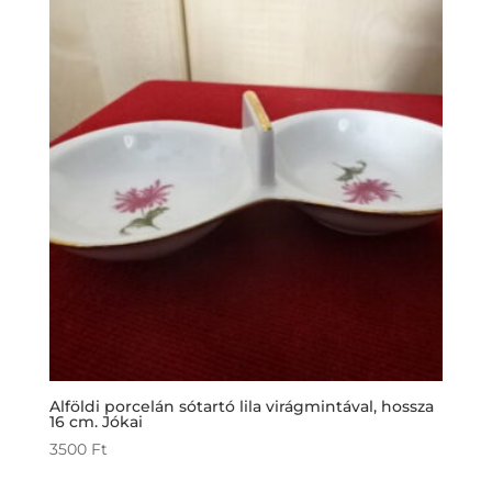
Alföldi porcelán sótartó lila virágmintával, hossza
16 cm. Jókai
3500
Ft