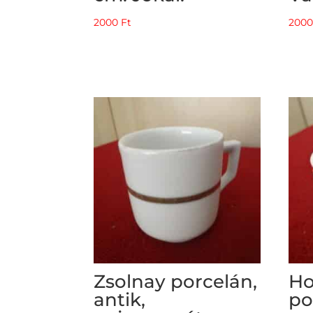
2000
Ft
200
Zsolnay porcelán,
Ho
antik,
po