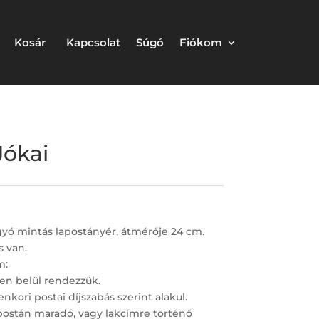
Kosár
Kapcsolat
Súgó
Fiókom
Jókai
gyó mintás lapostányér, átmérője 24 cm.
s van.
m:
en belül rendezzük.
nkori postai díjszabás szerint alakul.
postán maradó, vagy lakcímre történő