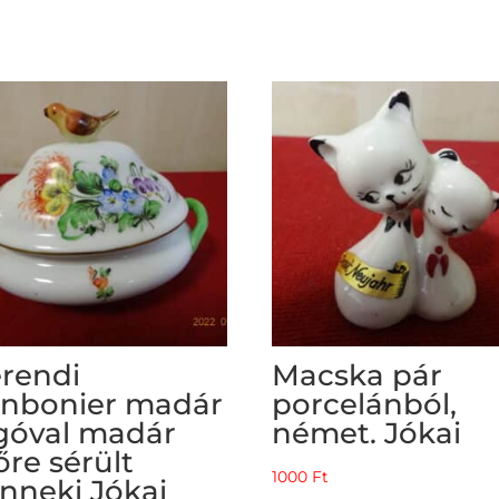
rendi
Macska pár
nbonier madár
porcelánból,
góval madár
német. Jókai
őre sérült
1000
Ft
nneki Jókai