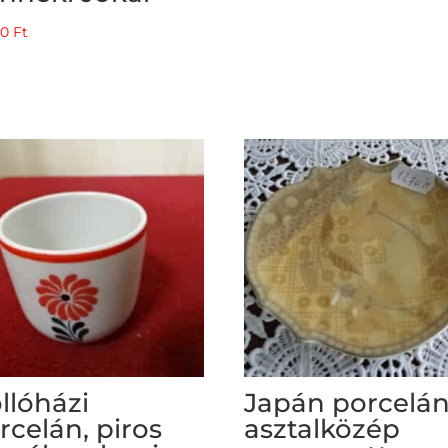
00
Ft
llóházi
Japán porcelá
rcelán, piros
asztalközép