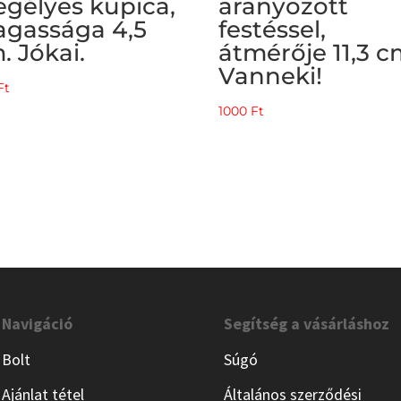
egélyes kupica,
aranyozott
gassága 4,5
festéssel,
. Jókai.
átmérője 11,3 c
Vanneki!
Ft
1000
Ft
Navigáció
Segítség a vásárláshoz
Bolt
Súgó
Ajánlat tétel
Általános szerződési