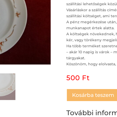
szállítási lehetőségek közül
Vásárláskor a szállítás c
szállítási költséget, ami t
A pénz megérkezése után,
munkanapot értek alatta.
A költségek növekednek, ha
kér, vagy törékeny megjelö
Ha több terméket szeretne 
– akár 10 napig is várok 
tárgyakat.
Köszönöm, hogy elolvasta, 
500
Ft
Kosárba teszem
További infor