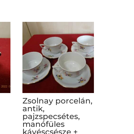
Zsolnay porcelán,
antik,
pajzspecsétes,
manófüles
kávéscsésze +