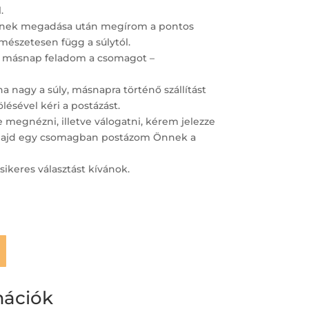
.
ímének megadása után megírom a pontos
ermészetesen függ a súlytól.
 másnap feladom a csomagot –
 nagy a súly, másnapra történő szállítást
lésével kéri a postázást.
megnézni, illetve válogatni, kérem jelezze
– majd egy csomagban postázom Önnek a
sikeres választást kívánok.
mációk