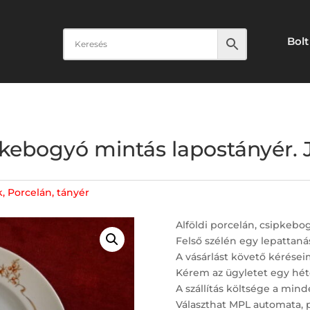
Bolt
ipkebogyó mintás lapostányér. 
k
,
Porcelán
,
tányér
Alföldi porcelán, csipkebo
Felső szélén egy lepattaná
A vásárlást követő kérései
Kérem az ügyletet egy hét
A szállítás költsége a minde
Választhat MPL automata, 