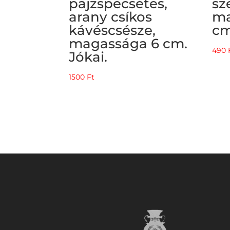
pajzspecsétes,
sz
arany csíkos
ma
kávéscsésze,
cm
magassága 6 cm.
490
Jókai.
1500
Ft