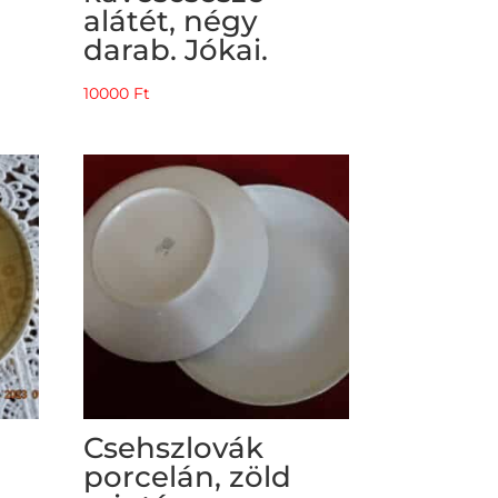
alátét, négy
darab. Jókai.
10000
Ft
n
Csehszlovák
porcelán, zöld