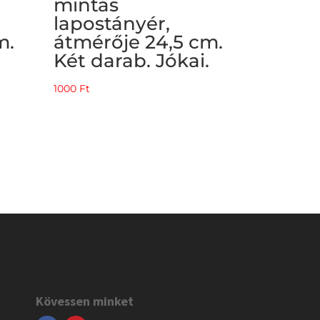
mintás
lapostányér,
m.
átmérője 24,5 cm.
Két darab. Jókai.
1000
Ft
Kövessen minket