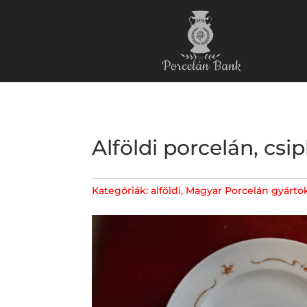
Alföldi porcelán, cs
Kategóriák:
alföldi
,
Magyar Porcelán gyárto