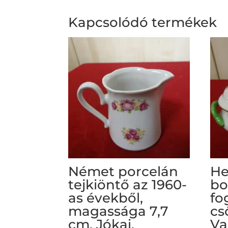
Kapcsolódó termékek
Német porcelán
He
tejkiöntő az 1960-
bo
as évekből,
fo
magassága 7,7
cs
cm. Jókai.
Va