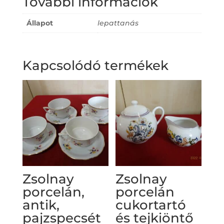
További információk
Állapot
lepattanás
Kapcsolódó termékek
Zsolnay
Zsolnay
porcelán,
porcelán
antik,
cukortartó
pajzspecsét
és tejkiöntő