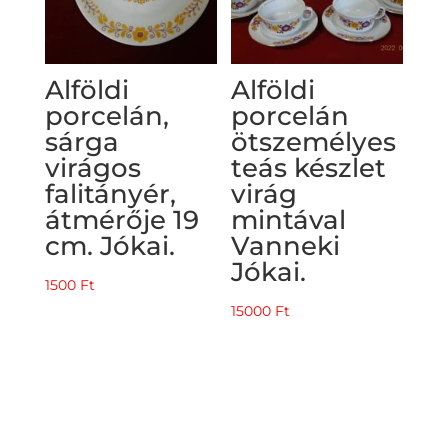
Alföldi
Alföldi
porcelán,
porcelán
sárga
ötszemélyes
virágos
teás készlet
falitányér,
virág
átmérője 19
mintával
cm. Jókai.
Vanneki
Jókai.
1500
Ft
15000
Ft