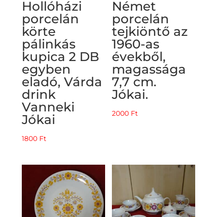
Hollóházi
Német
porcelán
porcelán
körte
tejkiöntő az
pálinkás
1960-as
kupica 2 DB
évekből,
egyben
magassága
eladó, Várda
7,7 cm.
drink
Jókai.
Vanneki
2000
Ft
Jókai
1800
Ft