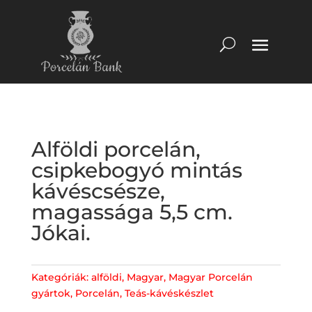
Alföldi porcelán,
csipkebogyó mintás
kávéscsésze,
magassága 5,5 cm.
Jókai.
Kategóriák:
alföldi
,
Magyar
,
Magyar Porcelán
gyártok
,
Porcelán
,
Teás-kávéskészlet