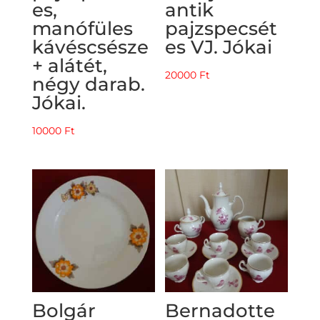
es,
antik
manófüles
pajzspecsét
kávéscsésze
es VJ. Jókai
+ alátét,
20000
Ft
négy darab.
Jókai.
10000
Ft
Bolgár
Bernadotte