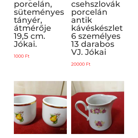
porcelán,
csehszlovák
süteményes
porcelán
tányér,
antik
átmérője
kávéskészlet
19,5 cm.
6 személyes
Jókai.
13 darabos
VJ. Jókai
1000
Ft
20000
Ft