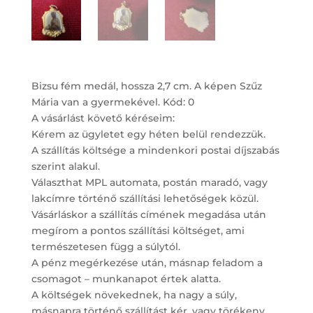
Bizsu fém medál, hossza 2,7 cm. A képen Szűz
Mária van a gyermekével. Kód: 0
A vásárlást követő kéréseim:
Kérem az ügyletet egy héten belül rendezzük.
A szállítás költsége a mindenkori postai díjszabás
szerint alakul.
Választhat MPL automata, postán maradó, vagy
lakcímre történő szállítási lehetőségek közül.
Vásárláskor a szállítás címének megadása után
megírom a pontos szállítási költséget, ami
természetesen függ a súlytól.
A pénz megérkezése után, másnap feladom a
csomagot – munkanapot értek alatta.
A költségek növekednek, ha nagy a súly,
másnapra történő szállítást kér, vagy törékeny