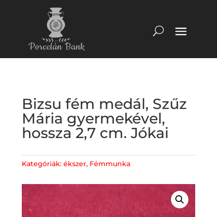
Bizsu fém medál, Szűz
Mária gyermekével,
hossza 2,7 cm. Jókai
Kategóriák:
ékszer
,
Fémmunka