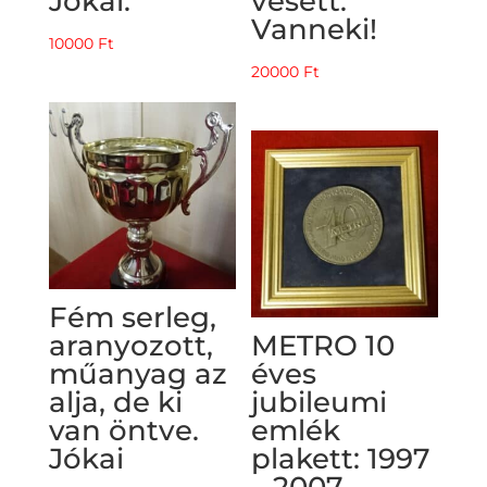
Jókai.
vésett.
Vanneki!
10000
Ft
20000
Ft
Fém serleg,
aranyozott,
METRO 10
műanyag az
éves
alja, de ki
jubileumi
van öntve.
emlék
Jókai
plakett: 1997